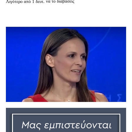
να το διαβάσεις
Λιγότερο από 1
δευτ.