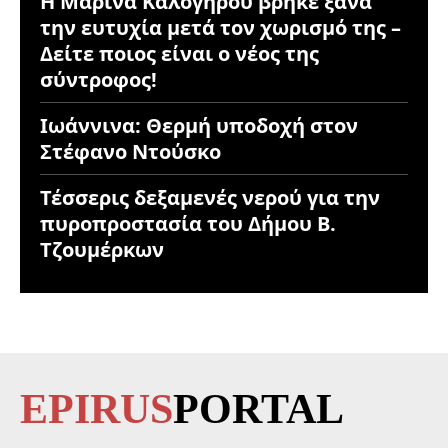
Η Μαρίνα Καλογήρου βρήκε ξανά
την ευτυχία μετά τον χωρισμό της –
Δείτε ποιος είναι ο νέος της
σύντροφος!
Ιωάννινα: Θερμή υποδοχή στον
Στέφανο Ντούσκο
Τέσσερις δεξαμενές νερού για την
πυροπροστασία του Δήμου Β.
Τζουμέρκων
EPIRUS
PORTAL