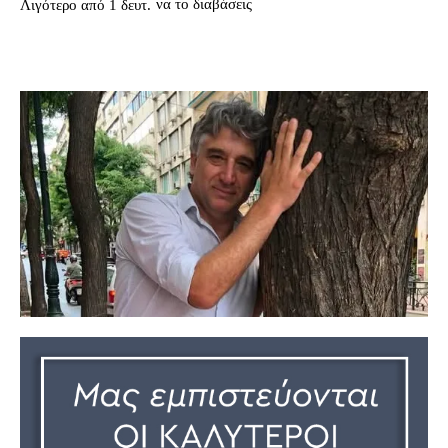
να το διαβάσεις
Λιγότερο από 1
δευτ.