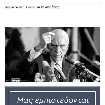
να το διαβάσεις
Λιγότερο από 1
δευτ.