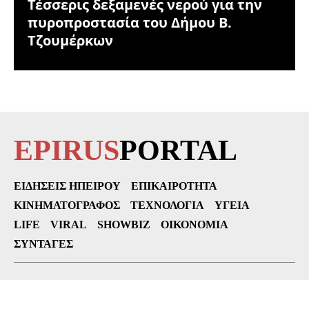
Τέσσερις δεξαμενές νερού για την
πυροπροστασία του Δήμου Β.
Τζουμέρκων
EPIRUS
PORTAL
ΕΙΔΉΣΕΙΣ ΗΠΕΊΡΟΥ
ΕΠΙΚΑΙΡΌΤΗΤΑ
ΚΙΝΗΜΑΤΟΓΡΆΦΟΣ
ΤΕΧΝΟΛΟΓΊΑ
ΥΓΕΊΑ
LIFE
VIRAL
SHOWBIZ
ΟΙΚΟΝΟΜΊΑ
ΣΥΝΤΑΓΈΣ