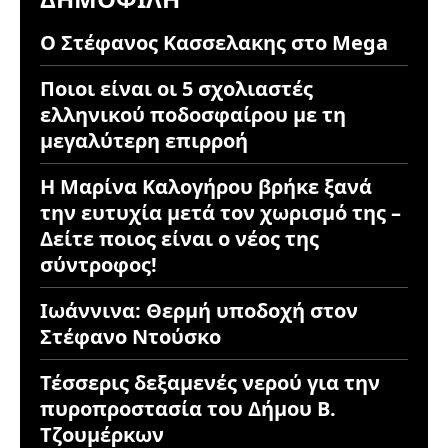
Ο Στέφανος Κασσελακης στο Mega
Ποιοι είναι οι 5 σχολιαστές
ελληνικού ποδοσφαίρου με τη
μεγαλύτερη επιρροή
Η Μαρίνα Καλογήρου βρήκε ξανά
την ευτυχία μετά τον χωρισμό της –
Δείτε ποιος είναι ο νέος της
σύντροφος!
Ιωάννινα: Θερμή υποδοχή στον
Στέφανο Ντούσκο
Τέσσερις δεξαμενές νερού για την
πυροπροστασία του Δήμου Β.
Τζουμέρκων