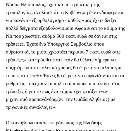
Νάσος Ηλιόπουλος, σχετικά με τη διάταξη της
τροπολογίας, σχολίασε ότι η Κυβέρνηση δεν ενδιαφέρεται
για κανένα «εξ ορθολογισμό» καθώς «μας έχετε δείξει
πολλά δείγματα εξορθολογισμού! Αφού είναι το κόμμα της
ΝΔ που χρωστάει ακόμα 500 εκατ. ευρώ σε δάνεια στις
τράπεζες. Έχετε ένα Υπουργικό Συμβούλιο όπου
αθροιστικά, το μισό, χρωστάει περίπου 7 εκατ. ευρώ στις
τράπεζες» και πρόσθεσε ότι «εάν θα θέλατε σήμερα να
συζητάμε για το πολιτικό χρήμα, θα έπρεπε να μιλάμε για
το πως στο Πόθεν Έσχες θα έπρεπε να εμφανίζονται και οι
ρυθμίσεις που έχουν τα πολιτικά πρόσωπα απέναντι στις
τράπεζες ή για το πως ένα κόμμα έχει φτιάξει έναν
μηχανισμό προπαγάνδας,(εν. την Ομάδα Αλήθειας) με
τριγωνικές συναλλαγές».
Ο κοινοβουλευτικός εκπρόσωπος της
Πλεύσης
Ελευθερίας
Αλέξανδρος Καζαμίας σχολίασε τη σχετική