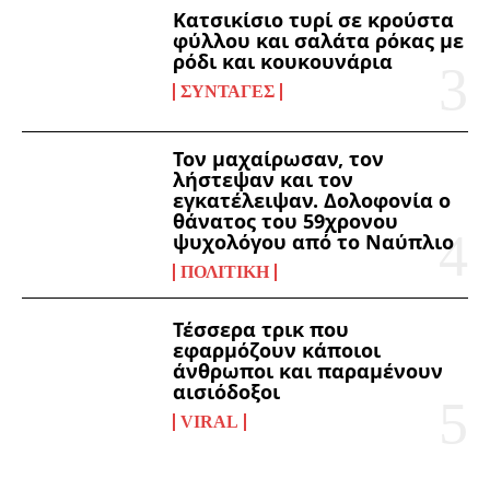
Κατσικίσιο τυρί σε κρούστα
φύλλου και σαλάτα ρόκας με
ρόδι και κουκουνάρια
ΣΥΝΤΑΓΈΣ
Τον μαχαίρωσαν, τον
λήστεψαν και τον
εγκατέλειψαν. Δολοφονία ο
θάνατος του 59χρονου
ψυχολόγου από το Ναύπλιο
ΠΟΛΙΤΙΚΉ
Τέσσερα τρικ που
εφαρμόζουν κάποιοι
άνθρωποι και παραμένουν
αισιόδοξοι
VIRAL