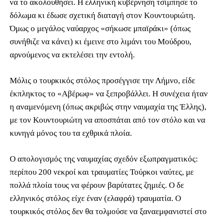
να το ακολουθήσει. Η ελληνική κυβέρνηση τσίμπησε το
δόλωμα κι έδωσε σχετική διαταγή στον Κουντουριώτη.
Όμως ο μεγάλος ναύαρχος «σήκωσε μπαϊράκι» (όπως
συνήθιζε να κάνει) κι έμεινε στο λιμάνι του Μούδρου,
αρνούμενος να εκτελέσει την εντολή.
Μόλις ο τουρκικός στόλος προσέγγισε την Λήμνο, είδε
έκπληκτος το «Αβέρωφ» να ξεπροβάλλει. Η συνέχεια ήταν
η αναμενόμενη (όπως ακριβώς στην ναυμαχία της Έλλης),
με τον Κουντουριώτη να αποσπάται από τον στόλο και να
κυνηγά μόνος του τα εχθρικά πλοία.
Ο απολογισμός της ναυμαχίας σχεδόν εξωπραγματικός:
περίπου 200 νεκροί και τραυματίες Τούρκοι ναύτες, με
πολλά πλοία τους να φέρουν βαρύτατες ζημιές. Ο δε
ελληνικός στόλος είχε έναν (ελαφρά) τραυματία. Ο
τουρκικός στόλος δεν θα τολμούσε να ξαναεμφανιστεί στο