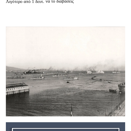
να το διαβάσεις
Λιγότερο από 1
δευτ.