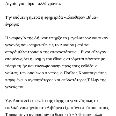
Αιγαίο για πάρα πολλά χρόνια.
Την επόμενη ημέρα η εφημερίδα «Ελεύθερον Βήμα»
έγραφε:
Η ναυμαχία της Λήμνου υπήρξε το μεγαλύτερον ναυτικόν
γεγονός που εσημειώθη εις το Αιγαίον μετά τα
απαράμιλλα τρόπαια της επαναστάσεως…Είναι εύλογον
επομένως ότι η μνήμη του έθνους στρέφεται πάντοτε με
τόσην τιμήν και ευγνωμοσύνην προς τους ενδόξους
ναύτας, των οποίων ο πρώτος, ο Παύλος Κουντουριώτης,
παραμένει ο αγαπητότερος και σεβαστότερος Έλλην της
γενεάς του.
Υ.γ. Αποτελεί ειρωνεία της τύχης το γεγονός πως το
ιταλικό ναυπηγείο στο Λιβόρνο είχε κάνει πρόταση στους
Τούρκους να αγοράσουν το θωρηκτό «Αβέρωφ», αλλά