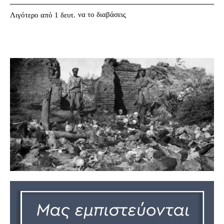
να το διαβάσεις
Λιγότερο από 1
δευτ.