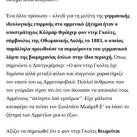
Ένα άλλο πρόσωπο – κλειδί για τη μελέτη της
γερμανικής
ιδεολογικής επιρροής στο αρμενικό ζήτημα ήταν ο
υποστράτηγος Κόλμαρ Φράιχερ φον ντερ Γκολτς,
σύμβουλος της Οθωμανικής Αυλής το 1883, ο οποίος
παράλληλα προωθούσε τα συμφέροντα του γερμανικού
λόμπι της βιομηχανίας όπλων στην ίδια περιοχή.
Όπως
σημειώνει ο Λαντγκρέμπερ: «Ο φον ντερ Γκολτς όχι
δημόσια αλλά μεταξύ φίλων και συγγενών χαρακτήριζε
τον εαυτό του ως Αρμενοφοβικό. Πολλοί άνθρωποι που
τον γνώριζαν είχαν πει ότι τον άκουσαν να αποκαλεί τους
Αρμένιους “άπληστο λαό εμπόρων”. Είχε μάλιστα
καταφέρει να πείσει τον Σουλτάνο Μωάμεθ Ε’ να λύσει το
ζήτημα των Αρμενίων μια κι έξω».
Αξίζει να σημειωθεί ότι ο φον ντερ Γκολτς
θεωρείται