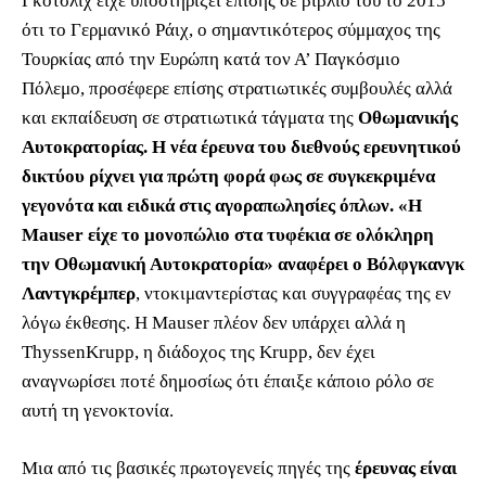
Γκότσλιχ είχε υποστηρίξει επίσης σε βιβλίο του το 2015
ότι το Γερμανικό Ράιχ, ο σημαντικότερος σύμμαχος της
Τουρκίας από την Ευρώπη κατά τον Α’ Παγκόσμιο
Πόλεμο, προσέφερε επίσης στρατιωτικές συμβουλές αλλά
και εκπαίδευση σε στρατιωτικά τάγματα της
Οθωμανικής
Αυτοκρατορίας. Η νέα έρευνα του διεθνούς ερευνητικού
δικτύου ρίχνει για πρώτη φορά φως σε συγκεκριμένα
γεγονότα και ειδικά στις αγοραπωλησίες όπλων. «H
Mauser είχε το μονοπώλιο στα τυφέκια σε ολόκληρη
την Οθωμανική Αυτοκρατορία» αναφέρει ο Βόλφγκανγκ
Λαντγκρέμπερ
, ντοκιμαντερίστας και συγγραφέας της εν
λόγω έκθεσης. Η Mauser πλέον δεν υπάρχει αλλά η
ThyssenKrupp, η διάδοχος της Κrupp, δεν έχει
αναγνωρίσει ποτέ δημοσίως ότι έπαιξε κάποιο ρόλο σε
αυτή τη γενοκτονία.
Μια από τις βασικές πρωτογενείς πηγές της
έρευνας είναι