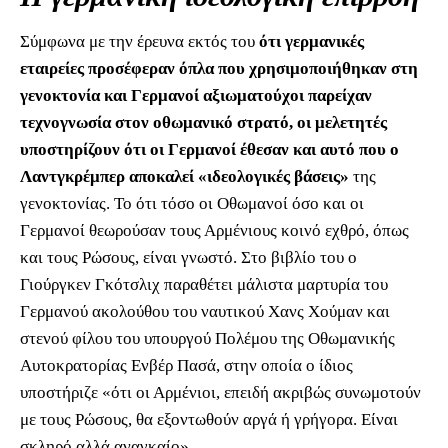
Σύμφωνα με την έρευνα εκτός του
ότι γερμανικές
εταιρείες προσέφεραν όπλα που χρησιμοποιήθηκαν στη
γενοκτονία και Γερμανοί αξιωματούχοι παρείχαν
τεχνογνωσία στον οθωμανικό στρατό, οι μελετητές
υποστηρίζουν ότι οι Γερμανοί έθεσαν και αυτό που ο
Λαντγκρέμπερ αποκαλεί «ιδεολογικές βάσεις»
της
γενοκτονίας. Το ότι τόσο οι Οθωμανοί όσο και οι
Γερμανοί θεωρούσαν τους Αρμένιους κοινό εχθρό, όπως
και τους Ρώσους, είναι γνωστό. Στο βιβλίο του ο
Γιούργκεν Γκότσλιχ παραθέτει μάλιστα μαρτυρία του
Γερμανού ακολούθου του ναυτικού Χανς Χούμαν και
στενού φίλου του υπουργού Πολέμου της Οθωμανικής
Αυτοκρατορίας Ενβέρ Πασά, στην οποία ο ίδιος
υποστήριζε «ότι οι Αρμένιοι, επειδή ακριβώς συνωμοτούν
με τους Ρώσους, θα εξοντωθούν αργά ή γρήγορα. Είναι
σκληρό αλλά αναγκαίο».