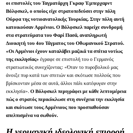
οι επιστολές του Ταγματάρχη Γκραφ Έμπερχαρντ
Βόλφσκελ, ο οποίος είχε στρατοπεδεύσει στην πόλη
Ούρφα της νοτιοανατολικής Τουρκίας. Στην πόλη αυτή
κατοικούσαν Αρμένιοι. Ο Βόλφσκελ παρείχε συνδρομή
στα στρατεύματα του Φαρί Πασά, αναπληρωτή
Διοικητή του 4ου Τάγματος του Οθωμανικού Στρατού.
«Οι Αρμένιοι έχουν καταλάβει μαζικά τα σπίτια νοτίως
της εκκλησίας»
έγραφε σε επιστολή του ο Γερμανός
στρατιωτικός συνεχίζοντας: «Όταν το πυροβολικό μας
άνοιξε πυρ κατά των σπιτιών και σκότωσε πολλούς που
βρίσκονταν μέσα σε αυτά, άλλοι πάλι κατέφυγαν στην
εκκλησία».
Ο Βόλφσκελ περιγράφει με κάθε λεπτομέρεια
πώς ο στρατός περικύκλωσε στη συνέχεια την εκκλησία
και σκότωσε τους Αρμένιους που προσπαθούσαν
απελπισμένα να σωθούν.
Η γερμανική ιδεολογική επιρροή