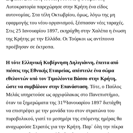
Αυτοκρατορία παρεχώρησε στην Κρήτη ένα είδος
αυτονομίας. Στα τέλη Οκτωβρίου, όμως, λόγω της μη
εφαρμογής του νέου οργανισμού, ξέσπασαν νέες ταραχές.
Στις 25 Ιανουαρίου 1897, εκηρύχθη στην Χαλέπα η ένωση
της Κρήτης με την Ελλάδα. Οι Τούρκοι ως αντίποινα
προέβησαν σε έκτροπα.
Η τότε Ελληνική Κυβέρνηση Δηλιγιάννη, έπειτα από
πιέσεις της Εθνικής Εταιρείας, απέστειλε ένα σώμα
εθελοντών υπό τον Τιμολέοντα Βάσσο στην Κρήτη,
ώστε να συμβάλουν στην Επανάσταση
. Τότε, ο Παύλος
Μελάς υπηρετούσε ως αρχιφύλακας στο Πανεπιστήμιο,
ης
όταν τα ξημερώματα της 31
Ιανουαρίου 1897 διετάχθη
να επιστρέψει με την μονάδα του στον στρατώνα του
πυροβολικού, γιατί το μεσημέρι της επόμενης ημέρας θα
αναχωρούσε Στρατός για την Κρήτη. Παρ΄ όλη την πίκρα