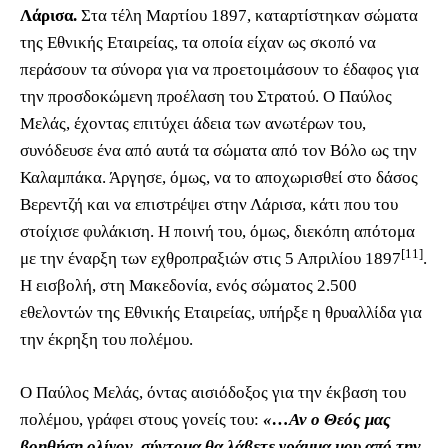
Λάρισα.
Στα τέλη Μαρτίου 1897, καταρτίστηκαν σώματα
της Εθνικής Εταιρείας, τα οποία είχαν ως σκοπό να
περάσουν τα σύνορα για να προετοιμάσουν το έδαφος για
την προσδοκώμενη προέλαση του Στρατού. Ο Παύλος
Μελάς, έχοντας επιτύχει άδεια των ανωτέρων του,
συνόδευσε ένα από αυτά τα σώματα από τον Βόλο ως την
Καλαμπάκα. Άργησε, όμως, να το αποχωρισθεί στο δάσος
Βερεντζή και να επιστρέψει στην Λάρισα, κάτι που του
στοίχισε φυλάκιση. Η ποινή του, όμως, διεκόπη απότομα
[11]
με την έναρξη των εχθροπραξιών στις 5 Απριλίου 1897
.
Η εισβολή, στη Μακεδονία, ενός σώµατος 2.500
εθελοντών της Εθνικής Εταιρείας, υπήρξε η θρυαλλίδα για
την έκρηξη του πολέμου.
Ο Παύλος Μελάς, όντας αισιόδοξος για την έκβαση του
πολέμου, γράφει στους γονείς του:
«…Αν ο Θεός μας
βοηθήση ολίγον, σύντομα θα λάβετε γράμμα μου από την