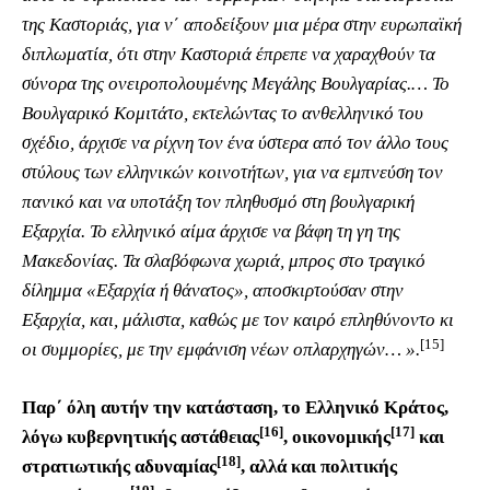
της Καστοριάς, για ν΄ αποδείξουν μια μέρα στην ευρωπαϊκή
διπλωματία, ότι στην Καστοριά έπρεπε να χαραχθούν τα
σύνορα της ονειροπολουμένης Μεγάλης Βουλγαρίας.… Το
Βουλγαρικό Κομιτάτο, εκτελώντας το ανθελληνικό του
σχέδιο, άρχισε να ρίχνη τον ένα ύστερα από τον άλλο τους
στύλους των ελληνικών κοινοτήτων, για να εμπνεύση τον
πανικό και να υποτάξη τον πληθυσμό στη βουλγαρική
Εξαρχία. Το ελληνικό αίμα άρχισε να βάφη τη γη της
Μακεδονίας. Τα σλαβόφωνα χωριά, μπρος στο τραγικό
δίλημμα «Εξαρχία ή θάνατος», αποσκιρτούσαν στην
Εξαρχία, και, μάλιστα, καθώς με τον καιρό επληθύνοντο κι
[15]
οι συμμορίες, με την εμφάνιση νέων οπλαρχηγών… ».
Παρ΄ όλη αυτήν την κατάσταση, το Ελληνικό Κράτος,
[16]
[17]
λόγω κυβερνητικής αστάθειας
, οικονομικής
και
[18]
στρατιωτικής αδυναμίας
, αλλά και πολιτικής