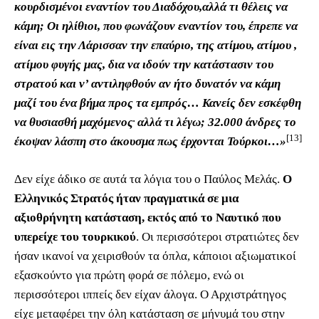
κουρδισμένοι εναντίον του Διαδόχου,αλλά τι θέλεις να
κάμη; Οι ηλίθιοι, που φωνάζουν εναντίον του, έπρεπε να
είναι εις την Λάρισσαν την επαύριο, της ατίμου, ατίμου ,
ατίμου φυγής μας, δια να ιδούν την κατάστασιν του
στρατού και ν’ αντιληφθούν αν ήτο δυνατόν να κάμη
μαζί του ένα βήμα προς τα εμπρός… Κανείς δεν εσκέφθη
.
να θυσιασθή μαχόμενος
αλλά τι λέγω; 32.000 άνδρες το
[13]
έκοψαν λάσπη στο άκουσμα πως έρχονται Τούρκοι…»
Δεν είχε άδικο σε αυτά τα λόγια του ο Παύλος Μελάς.
Ο
Ελληνικός Στρατός ήταν πραγματικά σε μια
αξιοθρήνητη κατάσταση, εκτός από το Ναυτικό που
υπερείχε του τουρκικού
. Οι περισσότεροι στρατιώτες δεν
ήσαν ικανοί να χειρισθούν τα όπλα, κάποιοι αξιωματικοί
εξασκούντο για πρώτη φορά σε πόλεμο, ενώ οι
περισσότεροι ιππείς δεν είχαν άλογα. Ο Αρχιστράτηγος
είχε μεταφέρει την όλη κατάσταση σε μήνυμά του στην