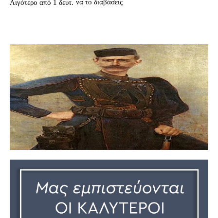
να το διαβάσεις
Λιγότερο από 1
δευτ.