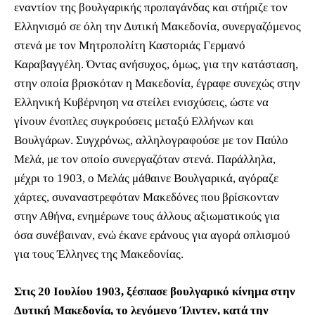
εναντίον της βουλγαρικής προπαγάνδας και στήριζε τον
Ελληνισμό σε όλη την Δυτική Μακεδονία, συνεργαζόμενος
στενά με τον Μητροπολίτη Καστοριάς Γερμανό
Καραβαγγέλη. Όντας ανήσυχος, όμως, για την κατάσταση,
στην οποία βρισκόταν η Μακεδονία, έγραφε συνεχώς στην
Ελληνική Κυβέρνηση να στείλει ενισχύσεις, ώστε να
γίνουν ένοπλες συγκρούσεις μεταξύ Ελλήνων και
Βουλγάρων. Συγχρόνως, αλληλογραφούσε με τον Παύλο
Μελά, με τον οποίο συνεργαζόταν στενά. Παράλληλα,
μέχρι το 1903, ο Μελάς μάθαινε Βουλγαρικά, αγόραζε
χάρτες, συναναστρεφόταν Μακεδόνες που βρίσκονταν
στην Αθήνα, ενημέρωνε τους άλλους αξιωματικούς για
όσα συνέβαιναν, ενώ έκανε εράνους για αγορά οπλισμού
για τους Έλληνες της Μακεδονίας.
Στις 20 Ιουλίου 1903, ξέσπασε βουλγαρικό κίνημα στην
Δυτική Μακεδονία, το λεγόμενο Ίλιντεν, κατά την