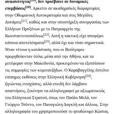
[19]
ανικανότητας
, δεν προέβαινε σε δυναμικές
[20]
επεμβάσεις
. Αρκείτο σε ακαδημαϊκές διαμαρτυρίες
στην Οθωμανική Αυτοκρατορία και στις Μεγάλες
[21]
Δυνάμεις
, καθώς και στην υποστήριξη συνεργασίας των
Ελλήνων Προξένων με το Πατριαρχείο της
[22]
Κωνσταντινουπόλεως
. Αυτή η τακτική είχε αποφέρει
[23]
κάποια αποτελέσματα
, αλλά όχι και τόσο σημαντικά.
Ήταν τέτοια η κατάσταση, που οι Βούλγαροι
προμηθεύονταν όπλα, μέσα από την Αθήνα, και τα
μετέφεραν στην Μακεδονία, προκειμένου να εξοπλίσουν
τις συμμορίες των κομιτατζήδων. Ο Καραβαγγέλης έστελνε
[24]
επίσημες εκθέσεις στην Ελληνική Κυβέρνηση
,
ζητώντας ενισχύσεις, αλλά επειδή δεν λάμβανε
απαντήσεις, ξεκίνησε να αλληλογραφεί με αξιωματικούς
του Ελληνικού Στρατού, όπως τον Παύλο Μελά, τον
Γεώργιο Τσόντο, τον Παναγιώτη Δαγκλή και άλλους. Στην
αλληλογραφία του χρησιμοποιούσε το ψευδώνυμο Κώστας