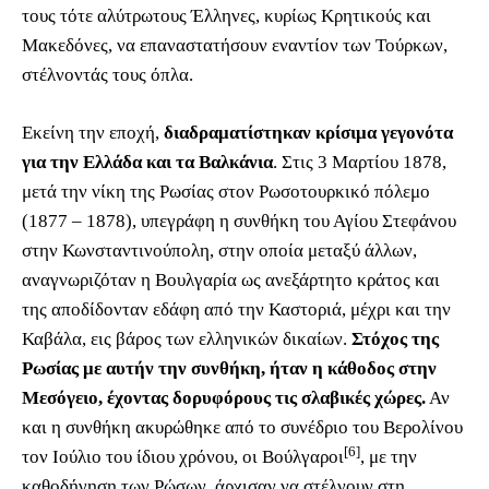
τους τότε αλύτρωτους Έλληνες, κυρίως Κρητικούς και
Μακεδόνες, να επαναστατήσουν εναντίον των Τούρκων,
στέλνοντάς τους όπλα.
Εκείνη την εποχή,
διαδραματίστηκαν κρίσιμα γεγονότα
για την Ελλάδα και τα Βαλκάνια
. Στις 3 Μαρτίου 1878,
μετά την νίκη της Ρωσίας στον Ρωσοτουρκικό πόλεμο
(1877 – 1878), υπεγράφη η συνθήκη του Αγίου Στεφάνου
στην Κωνσταντινούπολη, στην οποία μεταξύ άλλων,
αναγνωριζόταν η Βουλγαρία ως ανεξάρτητο κράτος και
της αποδίδονταν εδάφη από την Καστοριά, μέχρι και την
Καβάλα, εις βάρος των ελληνικών δικαίων.
Στόχος της
Ρωσίας με αυτήν την συνθήκη, ήταν η κάθοδος στην
Μεσόγειο, έχοντας δορυφόρους τις σλαβικές χώρες.
Αν
και η συνθήκη ακυρώθηκε από το συνέδριο του Βερολίνου
[6]
τον Ιούλιο του ίδιου χρόνου, οι Βούλγαροι
, με την
καθοδήγηση των Ρώσων, άρχισαν να στέλνουν στη