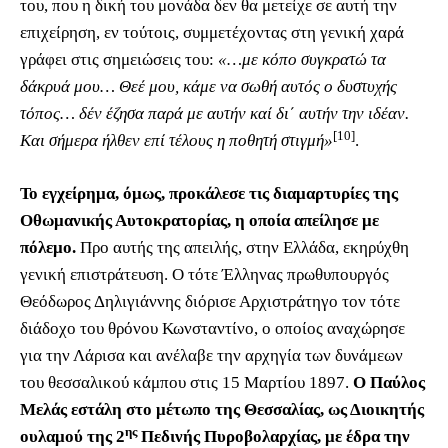
του, που η δική του μονάδα δεν θα μετείχε σε αυτή την
επιχείρηση, εν τούτοις, συμμετέχοντας στη γενική χαρά
γράφει στις σημειώσεις του:
«…με κόπο συγκρατώ τα
δάκρυά μου… Θεέ μου, κάμε να σωθή αυτός ο δυστυχής
τόπος… δέν έζησα παρά με αυτήν καί δι΄ αυτήν την ιδέαν.
[10]
Και σήμερα ήλθεν επί τέλους η ποθητή στιγμή»
.
Το εγχείρημα, όμως, προκάλεσε τις διαμαρτυρίες της
Οθωμανικής Αυτοκρατορίας, η οποία απείλησε με
πόλεμο.
Προ αυτής της απειλής, στην Ελλάδα, εκηρύχθη
γενική επιστράτευση. Ο τότε Έλληνας πρωθυπουργός
Θεόδωρος Δηλιγιάννης διόρισε Αρχιστράτηγο τον τότε
διάδοχο του θρόνου Κωνσταντίνο, ο οποίος αναχώρησε
για την Λάρισα και ανέλαβε την αρχηγία των δυνάμεων
του θεσσαλικού κάμπου στις 15 Μαρτίου 1897.
Ο Παύλος
Μελάς εστάλη στο μέτωπο της Θεσσαλίας, ως Διοικητής
ης
ουλαμού της 2
Πεδινής Πυροβολαρχίας, με έδρα την