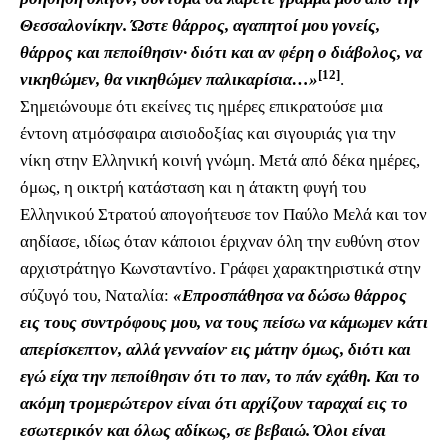
Θεσσαλονίκην. Ώστε θάρρος, αγαπητοί μου γονείς,
θάρρος και πεποίθησιν· διότι και αν φέρη ο διάβολος, να
[12]
νικηθώμεν, θα νικηθώμεν παλικαρίσια…»
.
Σημειώνουμε ότι εκείνες τις ημέρες επικρατούσε μια
έντονη ατμόσφαιρα αισιοδοξίας και σιγουριάς για την
νίκη στην Ελληνική κοινή γνώμη. Μετά από δέκα ημέρες,
όμως, η οικτρή κατάσταση και η άτακτη φυγή του
Ελληνικού Στρατού απογοήτευσε τον Παύλο Μελά και τον
αηδίασε, ιδίως όταν κάποιοι έριχναν όλη την ευθύνη στον
αρχιστράτηγο Κωνσταντίνο. Γράφει χαρακτηριστικά στην
σύζυγό του, Ναταλία:
«Επροσπάθησα να δώσω θάρρος
εις τους συντρόφους μου, να τους πείσω να κάμωμεν κάτι
.
απερίσκεπτον, αλλά γενναίον
εις μάτην όμως, διότι και
εγώ είχα την πεποίθησιν ότι το παν, το πάν εχάθη. Και το
ακόμη τρομερώτερον είναι ότι αρχίζουν ταραχαί εις το
εσωτερικόν και όλως αδίκως, σε βεβαιώ. Όλοι είναι