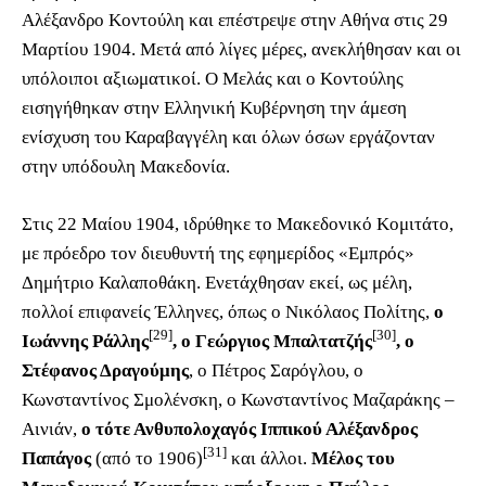
Αλέξανδρο Κοντούλη και επέστρεψε στην Αθήνα στις 29
Μαρτίου 1904. Μετά από λίγες μέρες, ανεκλήθησαν και οι
υπόλοιποι αξιωματικοί. Ο Μελάς και ο Κοντούλης
εισηγήθηκαν στην Ελληνική Κυβέρνηση την άμεση
ενίσχυση του Καραβαγγέλη και όλων όσων εργάζονταν
στην υπόδουλη Μακεδονία.
Στις 22 Μαίου 1904, ιδρύθηκε το Μακεδονικό Κομιτάτο,
με πρόεδρο τον διευθυντή της εφημερίδος «Εμπρός»
Δημήτριο Καλαποθάκη. Ενετάχθησαν εκεί, ως μέλη,
πολλοί επιφανείς Έλληνες, όπως ο Νικόλαος Πολίτης,
ο
[29]
[30]
Ιωάννης Ράλλης
, ο Γεώργιος Μπαλτατζής
, ο
Στέφανος Δραγούμης
, ο Πέτρος Σαρόγλου, ο
Κωνσταντίνος Σμολένσκη, ο Κωνσταντίνος Μαζαράκης –
Αινιάν,
ο τότε Ανθυπολοχαγός Ιππικού Αλέξανδρος
[31]
Παπάγος
(από το 1906)
και άλλοι.
Μέλος του