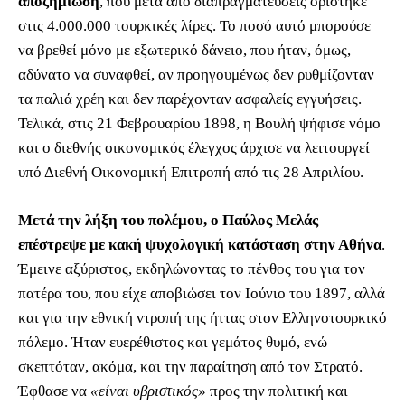
αποζημίωση
, που μετά από διαπραγματεύσεις ορίστηκε
στις 4.000.000 τουρκικές λίρες. Το ποσό αυτό μπορούσε
να βρεθεί μόνο με εξωτερικό δάνειο, που ήταν, όμως,
αδύνατο να συναφθεί, αν προηγουμένως δεν ρυθμίζονταν
τα παλιά χρέη και δεν παρέχονταν ασφαλείς εγγυήσεις.
Τελικά, στις 21 Φεβρουαρίου 1898, η Βουλή ψήφισε νόμο
και ο διεθνής οικονομικός έλεγχος άρχισε να λειτουργεί
υπό Διεθνή Οικονομική Επιτροπή από τις 28 Απριλίου.
Μετά την λήξη του πολέμου, ο Παύλος Μελάς
επέστρεψε με κακή ψυχολογική κατάσταση στην Αθήνα
.
Έμεινε αξύριστος, εκδηλώνοντας το πένθος του για τον
πατέρα του, που είχε αποβιώσει τον Ιούνιο του 1897, αλλά
και για την εθνική ντροπή της ήττας στον Ελληνοτουρκικό
πόλεμο. Ήταν ευερέθιστος και γεμάτος θυμό, ενώ
σκεπτόταν, ακόμα, και την παραίτηση από τον Στρατό.
Έφθασε να
«είναι υβριστικός»
προς την πολιτική και