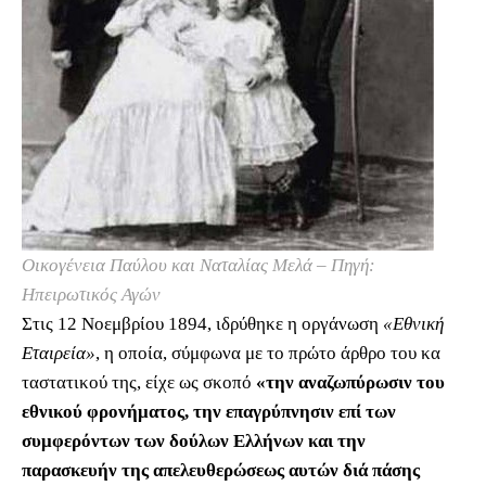
Οικογένεια Παύλου και Ναταλίας Μελά – Πηγή:
Ηπειρωτικός Αγών
Στις 12 Νοεμβρίου 1894, ιδρύθηκε η οργάνωση
«Εθνική
Εταιρεία»
, η οποία, σύμφωνα με το πρώτο άρθρο του κα
ταστατικού της, είχε ως σκοπό
«την αναζωπύρωσιν του
εθνικού φρονήματος, την επαγρύπνησιν επί των
συμφερόντων των δούλων Eλλήνων και την
παρασκευήν της απελευθερώσεως αυτών διά πάσης