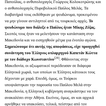
Παπούλας, ο ανθυπολοχαγός Γεώργιος Κολοκοτρώνης και
ο ανθυπολοχαγός Πυροβολικού Παύλος Μελάς. Τα
διαβατήριά τους εκδόθηκαν με ψευδώνυμα, προκειμένου
να μην γίνουν αντιληπτοί από τις τουρκικές αρχές.
Το
ψευδώνυμο που διάλεξε ο Παύλος ήταν Μίκης Ζέζας.
Σκοπός τους ήταν να μελετήσουν την κατάσταση στην
Μακεδονία και να εισηγηθούν μέτρα για ένοπλο αγώνα.
Σημειώνουμε ότι αυτής της αποφάσεως, είχε προηγηθεί
συνάντηση του Έλληνος οπλαρχηγού Καπετάν Κώττα
[28]
με τον διάδοχο Κωνσταντίνο
. Φθάνοντας στην
Μακεδονία, οι αξιωματικοί περιόδευσαν σε διάφορα
Ελληνικά χωριά, των οποίων οι Έλληνες κάτοικοι τους
δέχονταν με χαρά. Επειδή, όμως, οι Τούρκοι
υποψιάστηκαν την παρουσία του Παύλου Μελά στην
Μακεδονία, η Ελληνική κυβέρνηση αναγκάστηκε να τον
ανακαλέσει στην Αθήνα. Εκείνος, όμως, αν και αρχικά
αρνήθηκε να υπακούσει, τελικά, πείστηκε από τον