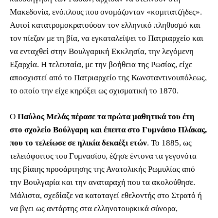
Μακεδονία, ενόπλους που ονομάζονταν «κομιτατζήδες».
Αυτοί κατατρομοκρατούσαν τον ελληνικό πληθυσμό και
τον πίεζαν με τη βία, να εγκαταλείψει το Πατριαρχείο και
να ενταχθεί στην Βουλγαρική Εκκλησία, την λεγόμενη
Εξαρχία. Η τελευταία, με την βοήθεια της Ρωσίας, είχε
αποσχιστεί από το Πατριαρχείο της Κωνσταντινουπόλεως,
το οποίο την είχε κηρύξει ως σχισματική το 1870.
Ο
Παύλος Μελάς πέρασε τα πρώτα μαθητικά του έτη
στο σχολείο Βούλγαρη και έπειτα στο Γυμνάσιο Πλάκας,
που το τελείωσε σε ηλικία δεκαέξι ετών
. Το 1885, ως
τελειόφοιτος του Γυμνασίου, έζησε έντονα τα γεγονότα
της βίαιης προσάρτησης της Ανατολικής Ρωμυλίας από
την Βουλγαρία και την αναταραχή που τα ακολούθησε.
Μάλιστα, σχεδίαζε να καταταγεί εθελοντής στο Στρατό ή
να βγει ως αντάρτης στα ελληνοτουρκικά σύνορα,