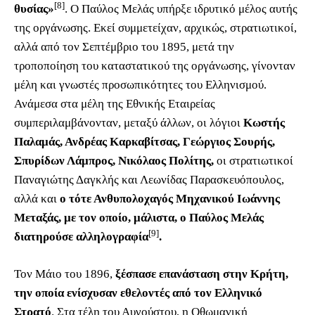
[8]
θυσίας»
. Ο Παύλος Μελάς υπήρξε ιδρυτικό μέλος αυτής
της οργάνωσης. Εκεί συμμετείχαν, αρχικώς, στρατιωτικοί,
αλλά από τον Σεπτέμβριο του 1895, μετά την
τροποποίηση του καταστατικού της οργάνωσης, γίνονταν
μέλη και γνωστές προσωπικότητες του Ελληνισμού.
Ανάμεσα στα μέλη της Εθνικής Εταιρείας
συμπεριλαμβάνονταν, μεταξύ άλλων, οι λόγιοι
Κωστής
Παλαμάς, Ανδρέας Καρκαβίτσας, Γεώργιος Σουρής,
Σπυρίδων Λάμπρος, Νικόλαος Πολίτης,
οι στρατιωτικοί
Παναγιώτης Δαγκλής και Λεωνίδας Παρασκευόπουλος,
αλλά και
ο τότε Ανθυπολοχαγός Μηχανικού Ιωάννης
Μεταξάς, με τον οποίο, μάλιστα, ο Παύλος Μελάς
[9]
διατηρούσε αλληλογραφία
.
Τον Μάιο του 1896,
ξέσπασε επανάσταση στην Κρήτη,
την οποία ενίσχυσαν εθελοντές από τον Ελληνικό
Στρατό
. Στα τέλη του Αυγούστου, η Οθωμανική