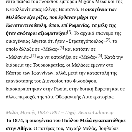
επτά παιδιά του πλούσιου εμπόρου Μιχαήλ Μελά και της
Κεφαλλονίτισσας Ελένης Βουτσινά. Η
οικογένεια των
Μελάδων είχε ρίζες, που έφθαναν μέχρι την
Κωνσταντινούπολη, όπου, επί Ρωμανίας, τα μέλη της
[1]
ήταν ανώτεροι αξιωματούχοι
. Το αρχικό επώνυμο της
[2]
οικογένειας λέγεται ότι ήταν «Στρατηγόπουλος»
, το
[3]
οποίο άλλαξε σε «Μέλας»
και κατόπιν σε
[4]
[5]
«Μελανιάς»
για να καταλήξει σε «Μελάς»
. Κατά την
διάρκεια της Τουρκοκρατίας, οι Μελάδες έμεναν στο
Κάστρο των Ιωαννίνων, αλλά, μετά την καταστολή της
επανάστασης του Διονυσίου του Φιλοσόφου,
διασκορπίστηκαν στην Ρωσία, στην δυτική Ευρώπη και σε
άλλες περιοχές της τότε Οθωμανικής Αυτοκρατορίας.
Μελάς Μιχαήλ, 1833-1897 – Πηγή: SearchCulture.gr
Το 1874, η οικογένεια του Παύλου Μελά εγκαταστάθηκε
στην Αθήνα
. Ο πατέρας του, Μιχαήλ Μελάς, βοηθούσε