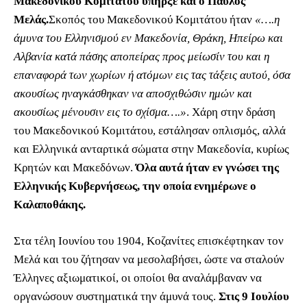
Μακεδονικού Κομιτάτου υπήρξε και ο Παύλος
Μελάς.
Σκοπός του Μακεδονικού Κομιτάτου ήταν
«….η
άμυνα του Ελληνισμού εν Μακεδονία, Θράκη, Ηπείρω και
Αλβανία κατά πάσης αποπείρας προς μείωσίν του και η
επαναφορά των χωρίων ή ατόμων εις τας τάξεις αυτού, όσα
ακουσίως ηναγκάσθηκαν να αποσχιθώσιν ημών και
ακουσίως μένουσιν εις το σχίσμα….»
. Χάρη στην δράση
του Μακεδονικού Κομιτάτου, εστάλησαν οπλισμός, αλλά
και Ελληνικά ανταρτικά σώματα στην Μακεδονία, κυρίως
Κρητών και Μακεδόνων.
Όλα αυτά ήταν εν γνώσει της
Ελληνικής Κυβερνήσεως, την οποία ενημέρωνε ο
Καλαποθάκης.
Στα τέλη Ιουνίου του 1904, Κοζανίτες επισκέφτηκαν τον
Μελά και του ζήτησαν να μεσολαβήσει, ώστε να σταλούν
Έλληνες αξιωματικοί, οι οποίοι θα αναλάμβαναν να
οργανώσουν συστηματικά την άμυνά τους.
Στις 9 Ιουλίου