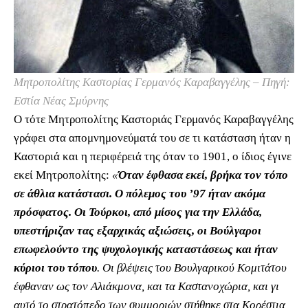
Μητροπολίτης Καστορίας Γερμανός Καραβαγγέλης – Πηγή:
Εστία Νέας Σμύρνης
Ο τότε Μητροπολίτης Καστοριάς Γερμανός Καραβαγγέλης
γράφει στα απομνημονεύματά του σε τι κατάσταση ήταν η
Καστοριά και η περιφέρειά της όταν το 1901, ο ίδιος έγινε
εκεί Μητροπολίτης:
«
Όταν έφθασα εκεί, βρήκα τον τόπο
σε άθλια κατάστασι. Ο πόλεμος του ’97 ήταν ακόμα
πρόσφατος. Οι Τούρκοι, από μίσος για την Ελλάδα,
υπεστήριζαν τας εξαρχικάς αξιώσεις, οι Βούλγαροι
επωφελούντο της ψυχολογικής καταστάσεως και ήταν
κύριοι του τόπου
. Οι βλέψεις του Βουλγαρικού Κομιτάτου
έφθαναν ως τον Αλιάκμονα, και τα Καστανοχώρια, και γι
αυτό το στρατόπεδο των συμμοριών στήθηκε στα Κορέστια