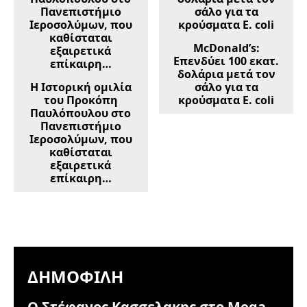
McDonald’s:
Επενδύει 100 εκατ.
δολάρια μετά τον
Η Ιστορική ομιλία
σάλο για τα
του Προκόπη
κρούσματα E. coli
Παυλόπουλου στο
Πανεπιστήμιο
Ιεροσολύμων, που
καθίσταται
εξαιρετικά
επίκαιρη…
ΔΗΜΟΦΙΛΉ
Ο Στέφανος Κασσελακης στο Mega