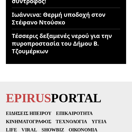
σύντροφος!
Ιωάννινα: Θερμή υποδοχή στον
Στέφανο Ντούσκο
Τέσσερις δεξαμενές νερού για την
πυροπροστασία του Δήμου Β.
Τζουμέρκων
EPIRUS
PORTAL
ΕΙΔΉΣΕΙΣ ΗΠΕΊΡΟΥ
ΕΠΙΚΑΙΡΌΤΗΤΑ
ΚΙΝΗΜΑΤΟΓΡΆΦΟΣ
ΤΕΧΝΟΛΟΓΊΑ
ΥΓΕΊΑ
LIFE
VIRAL
SHOWBIZ
ΟΙΚΟΝΟΜΊΑ