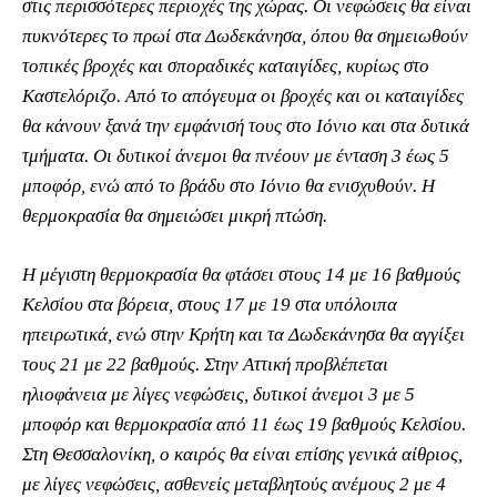
στις περισσότερες περιοχές της χώρας. Οι νεφώσεις θα είναι
πυκνότερες το πρωί στα Δωδεκάνησα, όπου θα σημειωθούν
τοπικές βροχές και σποραδικές καταιγίδες, κυρίως στο
Καστελόριζο. Από το απόγευμα οι βροχές και οι καταιγίδες
θα κάνουν ξανά την εμφάνισή τους στο Ιόνιο και στα δυτικά
τμήματα. Οι δυτικοί άνεμοι θα πνέουν με ένταση 3 έως 5
μποφόρ, ενώ από το βράδυ στο Ιόνιο θα ενισχυθούν. Η
θερμοκρασία θα σημειώσει μικρή πτώση.
Η μέγιστη θερμοκρασία θα φτάσει στους 14 με 16 βαθμούς
Κελσίου στα βόρεια, στους 17 με 19 στα υπόλοιπα
ηπειρωτικά, ενώ στην Κρήτη και τα Δωδεκάνησα θα αγγίξει
τους 21 με 22 βαθμούς. Στην Αττική προβλέπεται
ηλιοφάνεια με λίγες νεφώσεις, δυτικοί άνεμοι 3 με 5
μποφόρ και θερμοκρασία από 11 έως 19 βαθμούς Κελσίου.
Στη Θεσσαλονίκη, ο καιρός θα είναι επίσης γενικά αίθριος,
με λίγες νεφώσεις, ασθενείς μεταβλητούς ανέμους 2 με 4