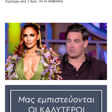
να το διαβάσεις
Λιγότερο από 1
δευτ.