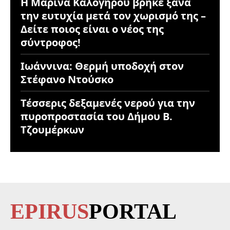
Η Μαρίνα Καλογήρου βρήκε ξανά
την ευτυχία μετά τον χωρισμό της –
Δείτε ποιος είναι ο νέος της
σύντροφος!
Ιωάννινα: Θερμή υποδοχή στον
Στέφανο Ντούσκο
Τέσσερις δεξαμενές νερού για την
πυροπροστασία του Δήμου Β.
Τζουμέρκων
EPIRUS
PORTAL