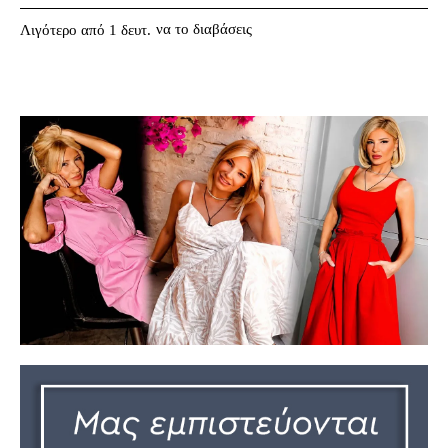
να το διαβάσεις
Λιγότερο από 1
δευτ.