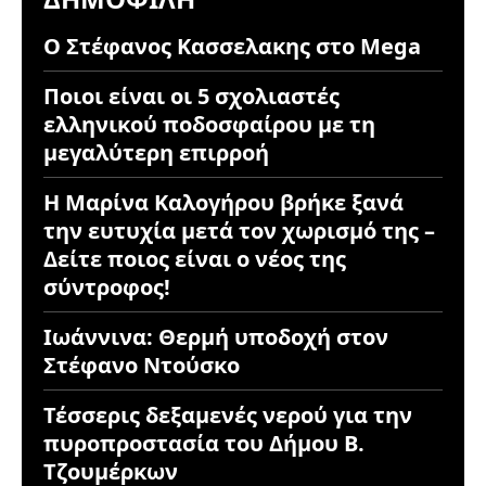
Ο Στέφανος Κασσελακης στο Mega
Ποιοι είναι οι 5 σχολιαστές
ελληνικού ποδοσφαίρου με τη
μεγαλύτερη επιρροή
Η Μαρίνα Καλογήρου βρήκε ξανά
την ευτυχία μετά τον χωρισμό της –
Δείτε ποιος είναι ο νέος της
σύντροφος!
Ιωάννινα: Θερμή υποδοχή στον
Στέφανο Ντούσκο
Τέσσερις δεξαμενές νερού για την
πυροπροστασία του Δήμου Β.
Τζουμέρκων