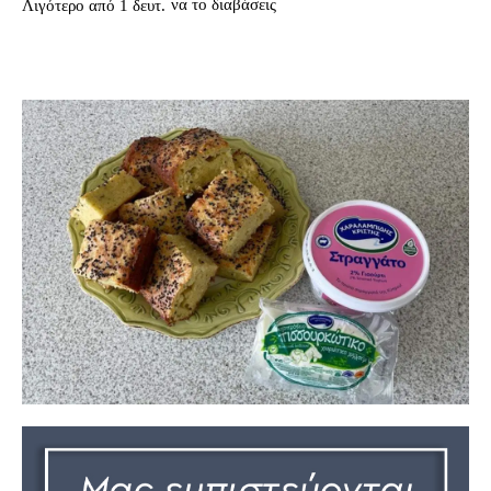
να το διαβάσεις
Λιγότερο από 1
δευτ.