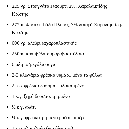
225 γρ. Στραγγάτο Γιαούρτι 2%, Χαραλαμπίδης
Κρίστης
275ml Φρέσκο Γάλα Πλήρες, 3% λιπαρά Χαραλαμπίδης
Κρίστης
600 γρ. αλεύρι ζαχαροπλαστικής
250ml κραμβέλαιο ή αραβοσιτέλαιο
6 μέτρια/μεγάλα αυγά
2-3 κλωνάρια φρέσκο θυμάρι, μόνο τα φύλλα
2 κ.σ. φρέσκο δυόσμο, ψιλοκομμένο
1 κ.γ. ξηρό δυόσμο, τριμμένο
½ κ.γ. αλάτι
¼ κ.γ. φρεσκοτριμμένο μαύρο πιπέρι
1 κ.σ. ελαιόλαδο (για άλειμμα)