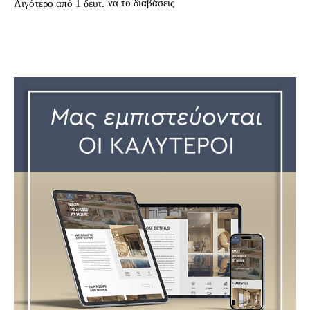
να το διαβάσεις
Λιγότερο από 1
δευτ.