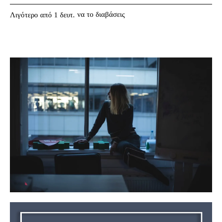
να το διαβάσεις
Λιγότερο από 1
δευτ.