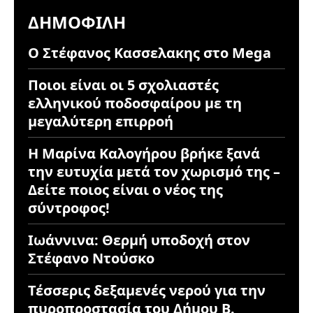
ΔΗΜΟΦΙΛΉ
Ο Στέφανος Κασσελακης στο Mega
Ποιοι είναι οι 5 σχολιαστές
ελληνικού ποδοσφαίρου με τη
μεγαλύτερη επιρροή
Η Μαρίνα Καλογήρου βρήκε ξανά
την ευτυχία μετά τον χωρισμό της –
Δείτε ποιος είναι ο νέος της
σύντροφος!
Ιωάννινα: Θερμή υποδοχή στον
Στέφανο Ντούσκο
Τέσσερις δεξαμενές νερού για την
πυροπροστασία του Δήμου Β.