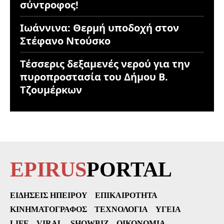
σύντροφος!
Ιωάννινα: Θερμή υποδοχή στον
Στέφανο Ντούσκο
Τέσσερις δεξαμενές νερού για την
πυροπροστασία του Δήμου Β.
Τζουμέρκων
EPIRUS
PORTAL
ΕΙΔΉΣΕΙΣ ΗΠΕΊΡΟΥ
ΕΠΙΚΑΙΡΌΤΗΤΑ
ΚΙΝΗΜΑΤΟΓΡΆΦΟΣ
ΤΕΧΝΟΛΟΓΊΑ
ΥΓΕΊΑ
LIFE
VIRAL
SHOWBIZ
ΟΙΚΟΝΟΜΊΑ