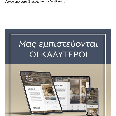
να το διαβάσεις
Λιγότερο από 1
δευτ.