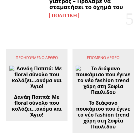
γιατρός – Πρόλαβε να
σταματήσει το όχημά του
ΠΟΛΙΤΙΚΉ
ΠΡΟΗΓΟΎΜΕΝΟ ΆΡΘΡΟ
ΕΠΌΜΕΝΟ ΆΡΘΡΟ
Δανάη Παππά: Με
floral σύνολο που
Το διάφανο
κολάζει…ακόμα και
πουκάμισο που έγινε
Άγιο!
το νέο fashion trend
χάρη στη Σοφία
Παυλίδου