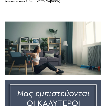
να το διαβάσεις
Λιγότερο από 1
δευτ.