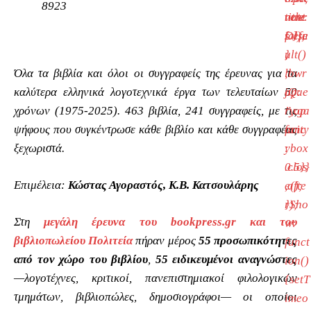
8923
title:
vent
nute
false
Defa
s });
,
ult()
}
Όλα τα βιβλία και όλοι οι συγγραφείς της έρευνας για τα
lbwr
;
καλύτερα ελληνικά λογοτεχνικά έργα των τελευταίων 50
ap:
jQue
χρόνων (1975-2025). 463 βιβλία, 241 συγγραφείς, με τις
”,op
ry.ga
ψήφους που συγκέντρωσε κάθε βιβλίο και κάθε συγγραφέας
acity
fanc
ξεχωριστά.
:
ybox
0.5}}
.clos
Επιμέλεια:
Κώστας Αγοραστός, Κ.Β. Κατσουλάρης
,afte
e();
rSho
});
Στη
μεγάλη έρευνα του bookpress.gr και του
w:
βιβλιοπωλείου Πολιτεία
πήραν μέρος
55 προσωπικότητες
funct
από τον χώρο του βιβλίου
,
55 ειδικευμένοι αναγνώστες
ion()
—λογοτέχνες, κριτικοί, πανεπιστημιακοί φιλολογικών
{setT
τμημάτων, βιβλιοπώλες, δημοσιογράφοι— οι οποίοι
imeo