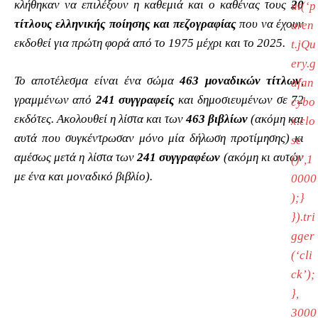
κλήθηκαν να επιλέξουν η καθεμιά και ο καθένας τους
20
ut(‘p
τίτλους ελληνικής ποίησης και πεζογραφίας
που να έχουν
aren
εκδοθεί
για πρώτη φορά
από το 1975 μέχρι και το 2025.
t.jQu
ery.g
Το αποτέλεσμα είναι ένα σώμα
463 μοναδικών τίτλων
,
afan
γραμμένων από
241 συγγραφείς
και δημοσιευμένων σε 72
cybo
εκδότες. Ακολουθεί η λίστα και των
463 βιβλίων
(ακόμη και
x.clo
αυτά που συγκέντρωσαν μόνο μία δήλωση προτίμησης) κι
se
αμέσως μετά η λίστα των
241 συγγραφέων
(ακόμη κι αυτών
()’,1
με ένα και μοναδικό βιβλίο).
0000
);}
}).tri
gger
(‘cli
ck’);
},
3000