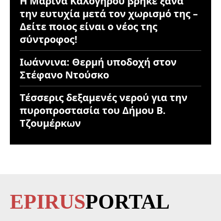
Η Μαρίνα Καλογήρου βρήκε ξανά
την ευτυχία μετά τον χωρισμό της –
Δείτε ποιος είναι ο νέος της
σύντροφος!
Ιωάννινα: Θερμή υποδοχή στον
Στέφανο Ντούσκο
Τέσσερις δεξαμενές νερού για την
πυροπροστασία του Δήμου Β.
Τζουμέρκων
EPIRUS
PORTAL