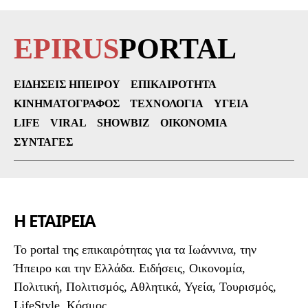
EPIRUS
PORTAL
ΕΙΔΉΣΕΙΣ ΗΠΕΊΡΟΥ
ΕΠΙΚΑΙΡΌΤΗΤΑ
ΚΙΝΗΜΑΤΟΓΡΆΦΟΣ
ΤΕΧΝΟΛΟΓΊΑ
ΥΓΕΊΑ
LIFE
VIRAL
SHOWBIZ
ΟΙΚΟΝΟΜΊΑ
ΣΥΝΤΑΓΈΣ
Η ΕΤΑΙΡΕΙΑ
To portal της επικαιρότητας για τα Ιωάννινα, την
Ήπειρο και την Ελλάδα. Ειδήσεις, Οικονομία,
Πολιτική, Πολιτισμός, Αθλητικά, Υγεία, Τουρισμός,
LifeStyle, Κόσμος