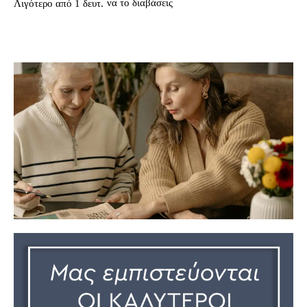
να το διαβάσεις
Λιγότερο από 1
δευτ.