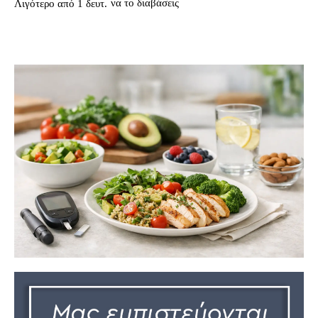
να το διαβάσεις
Λιγότερο από 1
δευτ.