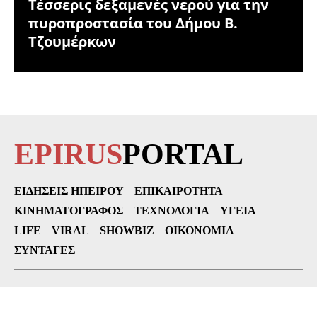
Τέσσερις δεξαμενές νερού για την
πυροπροστασία του Δήμου Β.
Τζουμέρκων
EPIRUS
PORTAL
ΕΙΔΉΣΕΙΣ ΗΠΕΊΡΟΥ
ΕΠΙΚΑΙΡΌΤΗΤΑ
ΚΙΝΗΜΑΤΟΓΡΆΦΟΣ
ΤΕΧΝΟΛΟΓΊΑ
ΥΓΕΊΑ
LIFE
VIRAL
SHOWBIZ
ΟΙΚΟΝΟΜΊΑ
ΣΥΝΤΑΓΈΣ