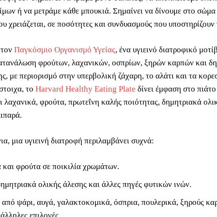
ίμων ή να μετράμε κάθε μπουκιά. Σημαίνει να δίνουμε στο σώμα
ου χρειάζεται, σε ποσότητες και συνδυασμούς που υποστηρίζουν 
 τον
Παγκόσμιο Οργανισμό Υγείας
, ένα υγιεινό διατροφικό μοτί
ατανάλωση φρούτων, λαχανικών, οσπρίων, ξηρών καρπών και δ
ης, με περιορισμό στην υπερβολική ζάχαρη, το αλάτι και τα κορ
στοιχα, το
Harvard Healthy Eating Plate
δίνει έμφαση στο πιάτο
ι λαχανικά, φρούτα, πρωτεΐνη καλής ποιότητας, δημητριακά ολι
λιπαρά.
ια, μια υγιεινή διατροφή περιλαμβάνει συχνά:
 και φρούτα σε ποικιλία χρωμάτων.
δημητριακά ολικής άλεσης και άλλες πηγές φυτικών ινών.
 από ψάρι, αυγά, γαλακτοκομικά, όσπρια, πουλερικά, ξηρούς κα
άλληλες επιλογές.