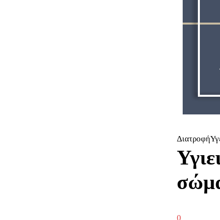
ΔιατροφήΥγ
Υγιε
σώμα
0