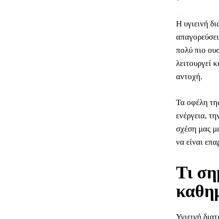
Η υγιεινή δ
απαγορεύσεις
πολύ πιο ου
λειτουργεί 
αντοχή.
Τα οφέλη τη
ενέργεια, τη
σχέση μας με
να είναι επ
Τι ση
καθη
Υγιεινή δια