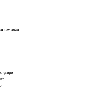
και τον απλό
νο γεύμα
ρές
υ