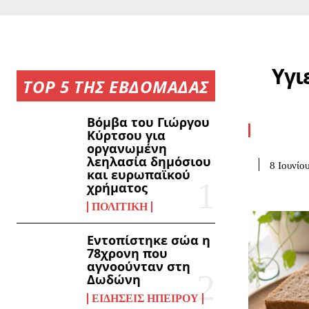
Υγι
TOP 5 ΤΗΣ ΕΒΔΟΜΑΔΑΣ
Βόμβα του Γιώργου
Κύρτσου για
οργανωμένη
λεηλασία δημόσιου
8 Ιουνίο
και ευρωπαϊκού
χρήματος
ΠΟΛΙΤΙΚΉ
Εντοπίστηκε σώα η
78χρονη που
αγνοούνταν στη
Δωδώνη
ΕΙΔΉΣΕΙΣ ΗΠΕΊΡΟΥ