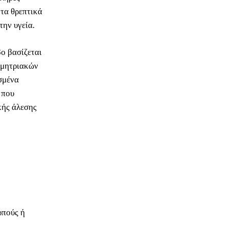
 τα θρεπτικά
την υγεία.
βο βασίζεται
ημητριακών
εσμένα
 που
κής άλεσης
ρπούς ή