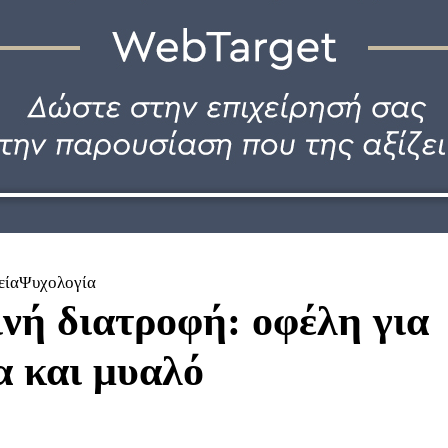
είαΨυχολογία
ινή διατροφή: οφέλη για
 και μυαλό