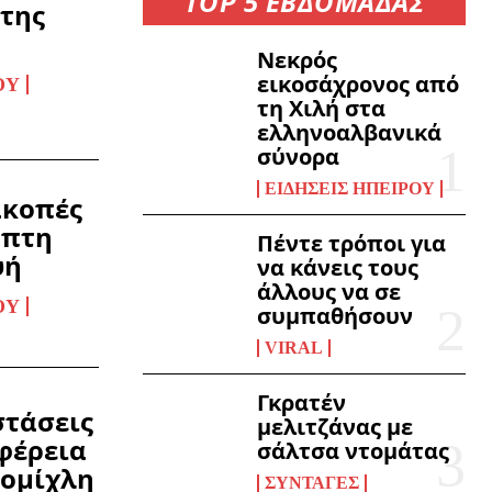
TOP 5 ΕΒΔΟΜΑΔΑΣ
της
Νεκρός
εικοσάχρονος από
ΟΥ
τη Χιλή στα
ελληνοαλβανικά
σύνορα
ΕΙΔΉΣΕΙΣ ΗΠΕΊΡΟΥ
ακοπές
μπτη
Πέντε τρόποι για
υή
να κάνεις τους
άλλους να σε
ΟΥ
συμπαθήσουν
VIRAL
Γκρατέν
στάσεις
μελιτζάνας με
φέρεια
σάλτσα ντομάτας
λομίχλη
ΣΥΝΤΑΓΈΣ