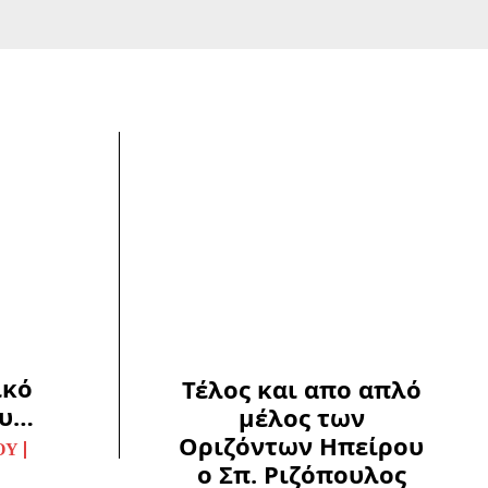
ικό
Τέλος και απο απλό
ου…
μέλος των
Οριζόντων Ηπείρου
ΟΥ
ο Σπ. Ριζόπουλος