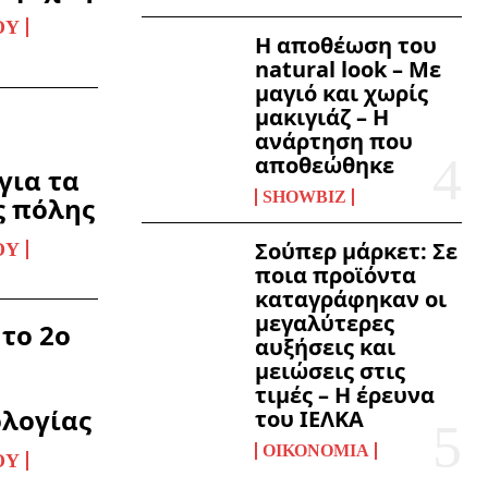
ΟΥ
Η αποθέωση του
natural look – Με
μαγιό και χωρίς
μακιγιάζ – Η
ανάρτηση που
αποθεώθηκε
για τα
SHOWBIZ
ς πόλης
Σούπερ μάρκετ: Σε
ΟΥ
ποια προϊόντα
καταγράφηκαν οι
μεγαλύτερες
 το 2ο
αυξήσεις και
μειώσεις στις
τιμές – Η έρευνα
λογίας
του ΙΕΛΚΑ
ΟΙΚΟΝΟΜΊΑ
ΟΥ