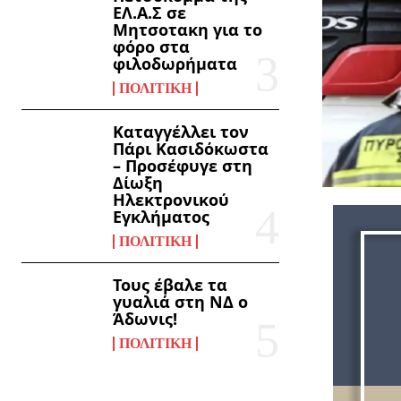
ΕΛ.Α.Σ σε
Μητσοτακη για το
φόρο στα
φιλοδωρήματα
ΠΟΛΙΤΙΚΉ
Καταγγέλλει τον
Πάρι Κασιδόκωστα
– Προσέφυγε στη
Δίωξη
Ηλεκτρονικού
Εγκλήματος
ΠΟΛΙΤΙΚΉ
Τους έβαλε τα
γυαλιά στη ΝΔ ο
Άδωνις!
ΠΟΛΙΤΙΚΉ