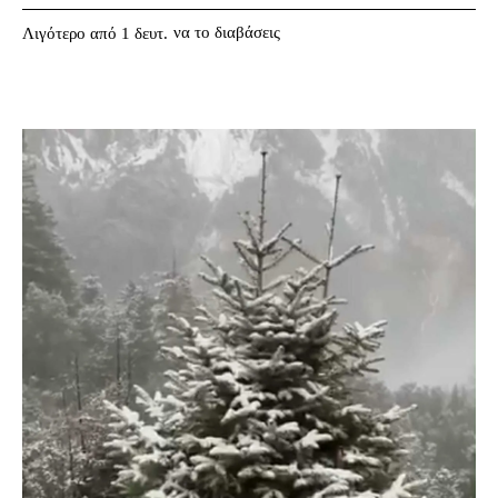
να το διαβάσεις
Λιγότερο από 1
δευτ.