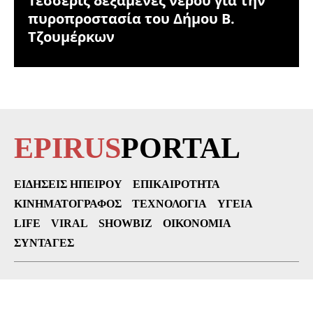
Τέσσερις δεξαμενές νερού για την
πυροπροστασία του Δήμου Β.
Τζουμέρκων
EPIRUS
PORTAL
ΕΙΔΉΣΕΙΣ ΗΠΕΊΡΟΥ
ΕΠΙΚΑΙΡΌΤΗΤΑ
ΚΙΝΗΜΑΤΟΓΡΆΦΟΣ
ΤΕΧΝΟΛΟΓΊΑ
ΥΓΕΊΑ
LIFE
VIRAL
SHOWBIZ
ΟΙΚΟΝΟΜΊΑ
ΣΥΝΤΑΓΈΣ