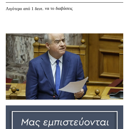
να το διαβάσεις
Λιγότερο από 1
δευτ.