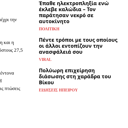
Έπαθε ηλεκτροπληξία ενώ
έκλεβε καλώδια – Τον
παράτησαν νεκρό σε
μέχρι την
αυτοκίνητο
ΠΟΛΙΤΙΚΉ
Πέντε τρόποι με τους οποίους
η και η
οι άλλοι εντοπίζουν την
όστους 27,5
ανασφάλειά σου
VIRAL
Πολύωρη επιχείρηση
 έντονα
διάσωσης στη χαράδρα του
Η
Βίκου
ις πτώσεις
ΕΙΔΉΣΕΙΣ ΗΠΕΊΡΟΥ