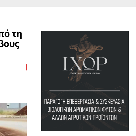
πό τη
βους