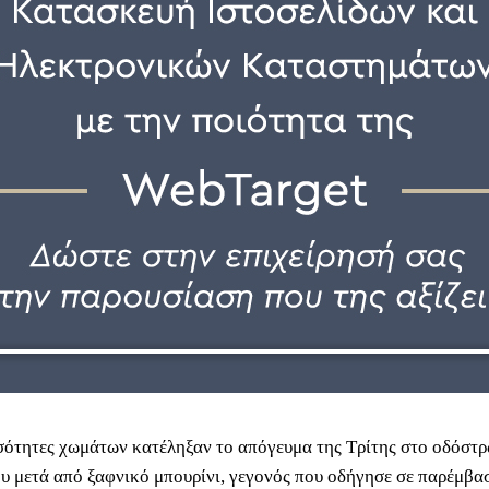
ότητες χωμάτων κατέληξαν το απόγευμα της Τρίτης στο οδόστρ
υ μετά από ξαφνικό μπουρίνι, γεγονός που οδήγησε σε παρέμβα