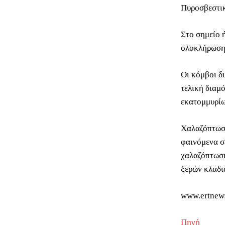
Πυροσβεστικ
Στο σημείο 
ολοκλήρωση 
Οι κόμβοι δ
τελική διαμ
εκατομμυρίω
Χαλαζόπτωση
φαινόμενα σ
χαλαζόπτωση
ξερών κλαδι
www.ertnew
Πηγή