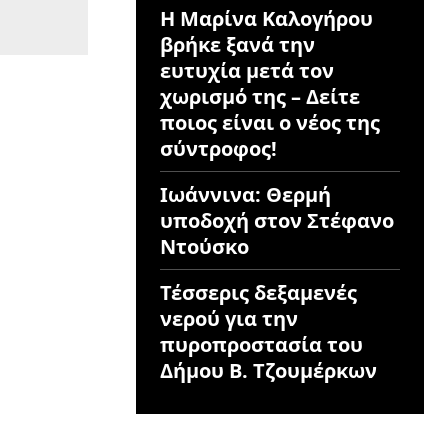
Η Μαρίνα Καλογήρου
βρήκε ξανά την
ευτυχία μετά τον
χωρισμό της – Δείτε
ποιος είναι ο νέος της
σύντροφος!
Ιωάννινα: Θερμή
υποδοχή στον Στέφανο
Ντούσκο
Τέσσερις δεξαμενές
νερού για την
πυροπροστασία του
Δήμου Β. Τζουμέρκων