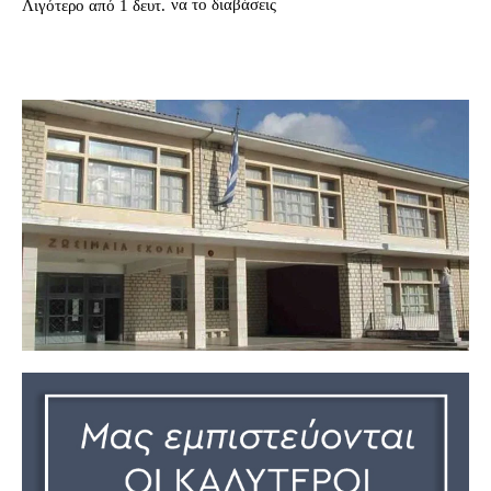
να το διαβάσεις
Λιγότερο από 1
δευτ.