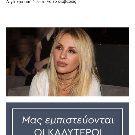
να το διαβάσεις
Λιγότερο από 1
δευτ.