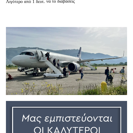
να το διαβάσεις
Λιγότερο από 1
δευτ.