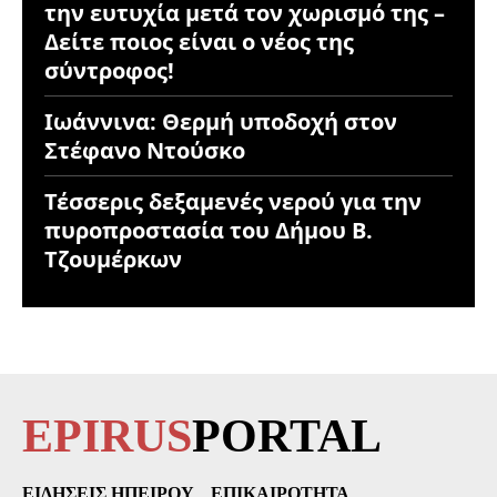
την ευτυχία μετά τον χωρισμό της –
Δείτε ποιος είναι ο νέος της
σύντροφος!
Ιωάννινα: Θερμή υποδοχή στον
Στέφανο Ντούσκο
Τέσσερις δεξαμενές νερού για την
πυροπροστασία του Δήμου Β.
Τζουμέρκων
EPIRUS
PORTAL
ΕΙΔΉΣΕΙΣ ΗΠΕΊΡΟΥ
ΕΠΙΚΑΙΡΌΤΗΤΑ