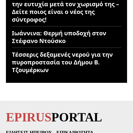
την ευτυχία μετά τον χωρισμό της –
Δείτε ποιος είναι ο νέος της
σύντροφος!
Ιωάννινα: Θερμή υποδοχή στον
Στέφανο Ντούσκο
Τέσσερις δεξαμενές νερού για την
πυροπροστασία του Δήμου Β.
Τζουμέρκων
EPIRUS
PORTAL
ΕΙΔΉΣΕΙΣ ΗΠΕΊΡΟΥ
ΕΠΙΚΑΙΡΌΤΗΤΑ