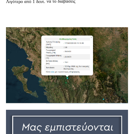
να το διαβάσεις
Λιγότερο από 1
δευτ.