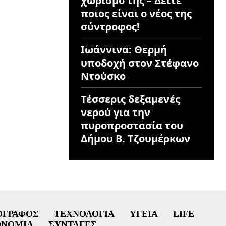
χωρισμό της – Δείτε
ποιος είναι ο νέος της
σύντροφος!
Ιωάννινα: Θερμή
υποδοχή στον Στέφανο
Ντούσκο
Τέσσερις δεξαμενές
νερού για την
πυροπροστασία του
Δήμου Β. Τζουμέρκων
ΟΓΡΆΦΟΣ
ΤΕΧΝΟΛΟΓΊΑ
ΥΓΕΊΑ
LIFE
ΟΝΟΜΊΑ
ΣΥΝΤΑΓΈΣ