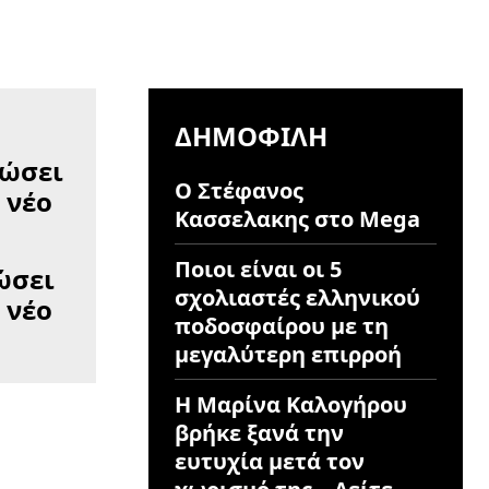
ΔΗΜΟΦΙΛΉ
Ο Στέφανος
Κασσελακης στο Mega
Ποιοι είναι οι 5
ώσει
σχολιαστές ελληνικού
 νέο
ποδοσφαίρου με τη
μεγαλύτερη επιρροή
Η Μαρίνα Καλογήρου
βρήκε ξανά την
ευτυχία μετά τον