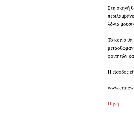
Στη σκηνή θ
περιλαμβάνε
λόγια μουσι
Το κοινό θα
μεταοθωμανι
φοιτητών κα
Η είσοδος εί
www.ertnew
Πηγή