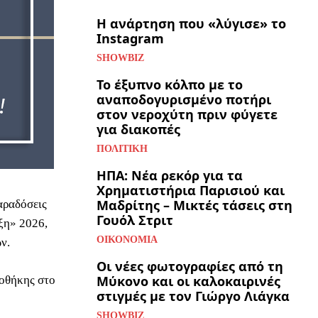
Η ανάρτηση που «λύγισε» το
Instagram
SHOWBIZ
Το έξυπνο κόλπο με το
αναποδογυρισμένο ποτήρι
στον νεροχύτη πριν φύγετε
για διακοπές
ΠΟΛΙΤΙΚΉ
ΗΠΑ: Νέα ρεκόρ για τα
Χρηματιστήρια Παρισιού και
Μαδρίτης – Μικτές τάσεις στη
αραδόσεις
Γουόλ Στριτ
ξη» 2026,
ΟΙΚΟΝΟΜΊΑ
ν.
Οι νέες φωτογραφίες από τη
Μύκονο και οι καλοκαιρινές
ιοθήκης στο
στιγμές με τον Γιώργο Λιάγκα
SHOWBIZ