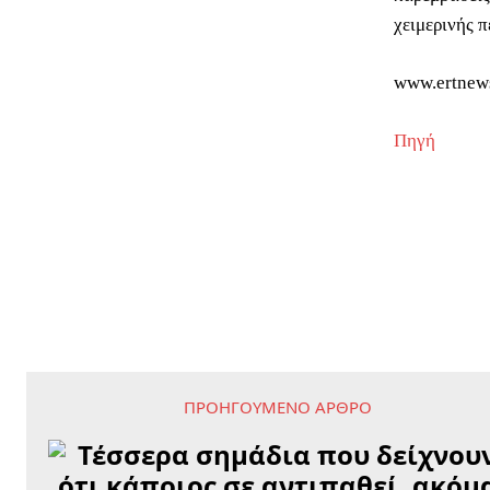
χειμερινής π
www.ertnew
Πηγή
ΠΡΟΗΓΟΎΜΕΝΟ ΆΡΘΡΟ