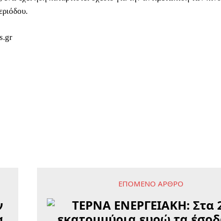
εριόδου.
s.gr
ΕΠΌΜΕΝΟ ΆΡΘΡΟ