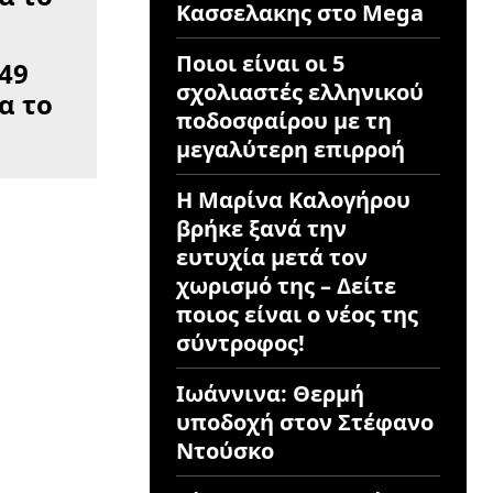
Κασσελακης στο Mega
Ποιοι είναι οι 5
49
σχολιαστές ελληνικού
α το
ποδοσφαίρου με τη
μεγαλύτερη επιρροή
Η Μαρίνα Καλογήρου
βρήκε ξανά την
ευτυχία μετά τον
χωρισμό της – Δείτε
ποιος είναι ο νέος της
σύντροφος!
Ιωάννινα: Θερμή
υποδοχή στον Στέφανο
Ντούσκο