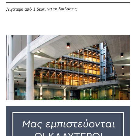
να το διαβάσεις
Λιγότερο από 1
δευτ.