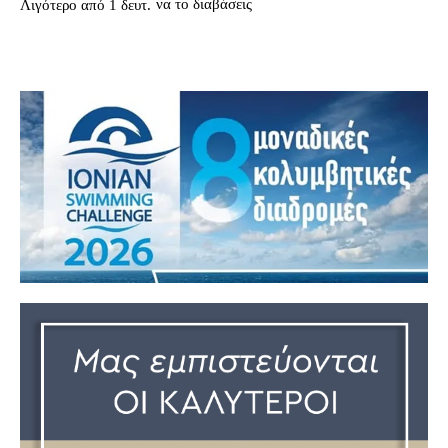
να το διαβάσεις
Λιγότερο από 1
δευτ.