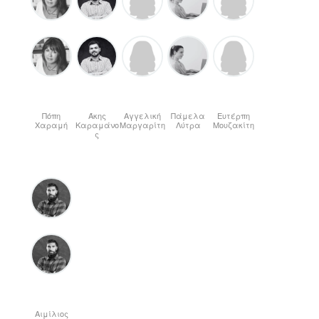
Πόπη
Άκης
Αγγελική
Πάμελα
Ευτέρπη
Χαραμή
Καραμάνο
Μαργαρίτη
Λύτρα
Μουζακίτη
ς
Αιμίλιος