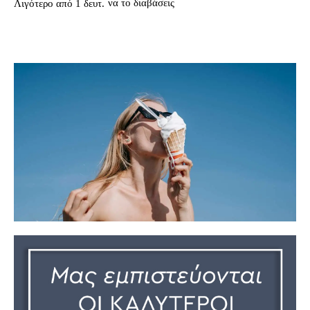
να το διαβάσεις
Λιγότερο από 1
δευτ.