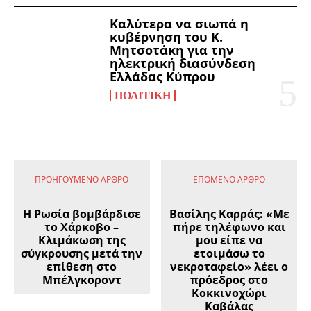
Καλύτερα να σιωπά η
κυβέρνηση του Κ.
Μητσοτάκη για την
ηλεκτρική διασύνδεση
Ελλάδας Κύπρου
ΠΟΛΙΤΙΚΉ
ΠΡΟΗΓΟΎΜΕΝΟ ΆΡΘΡΟ
ΕΠΌΜΕΝΟ ΆΡΘΡΟ
Η Ρωσία βομβάρδισε
Βασίλης Καρράς: «Με
το Χάρκοβο –
πήρε τηλέφωνο και
Κλιμάκωση της
μου είπε να
σύγκρουσης μετά την
ετοιμάσω το
επίθεση στο
νεκροταφείο» λέει ο
Μπέλγκοροντ
πρόεδρος στο
Κοκκινοχώρι
Καβάλας