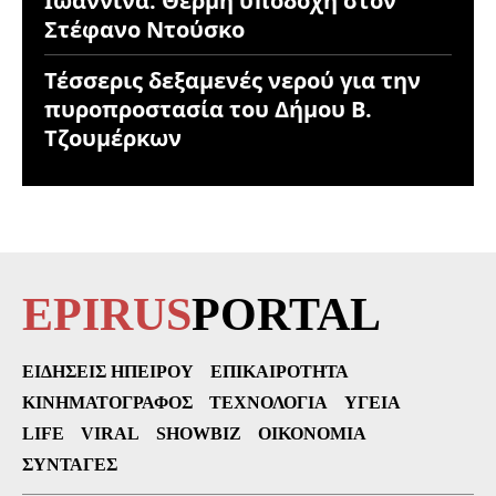
Ιωάννινα: Θερμή υποδοχή στον
Στέφανο Ντούσκο
Τέσσερις δεξαμενές νερού για την
πυροπροστασία του Δήμου Β.
Τζουμέρκων
EPIRUS
PORTAL
ΕΙΔΉΣΕΙΣ ΗΠΕΊΡΟΥ
ΕΠΙΚΑΙΡΌΤΗΤΑ
ΚΙΝΗΜΑΤΟΓΡΆΦΟΣ
ΤΕΧΝΟΛΟΓΊΑ
ΥΓΕΊΑ
LIFE
VIRAL
SHOWBIZ
ΟΙΚΟΝΟΜΊΑ
ΣΥΝΤΑΓΈΣ