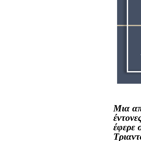
Μια απ
έντονε
έφερε 
Τριαντ