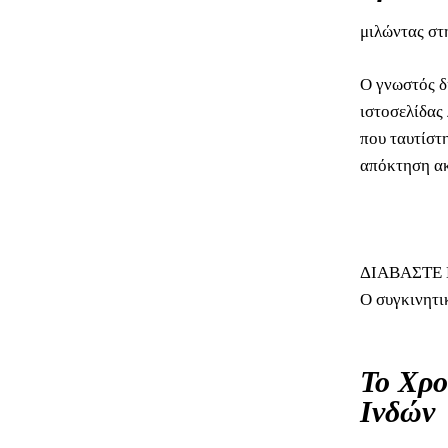
μιλώντας σ
Ο γνωστός δ
ιστοσελίδας
που ταυτίστ
απόκτηση ακ
ΔΙΑΒΑΣΤΕ 
Ο συγκινητι
Το Χρο
Ινδών