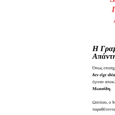
Η Γραμ
Απάντη
Όπως επισημ
δεν είχε ιδ
έγιναν αποκ
Μωυσίδη
.
Ωστόσο, ο Μ
παραθέτοντας