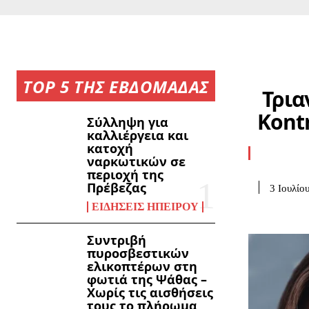
TOP 5 ΤΗΣ ΕΒΔΟΜΑΔΑΣ
Τρια
Kontr
Σύλληψη για
καλλιέργεια και
κατοχή
ναρκωτικών σε
περιοχή της
Πρέβεζας
3 Ιουλίο
ΕΙΔΉΣΕΙΣ ΗΠΕΊΡΟΥ
Συντριβή
πυροσβεστικών
ελικοπτέρων στη
φωτιά της Ψάθας –
Χωρίς τις αισθήσεις
τους το πλήρωμα