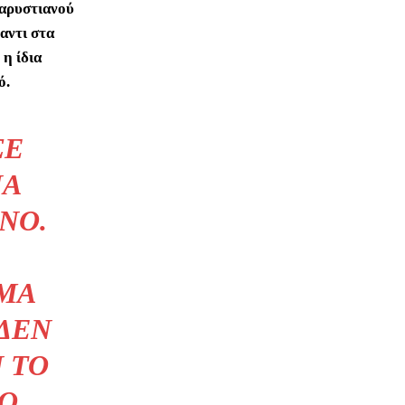
αρυστιανού
αντι στα
 η ίδια
ό.
ΣΕ
ΝΑ
ΝΟ.
ΣΜΑ
 ΔΕΝ
 ΤΟ
ΤΟ