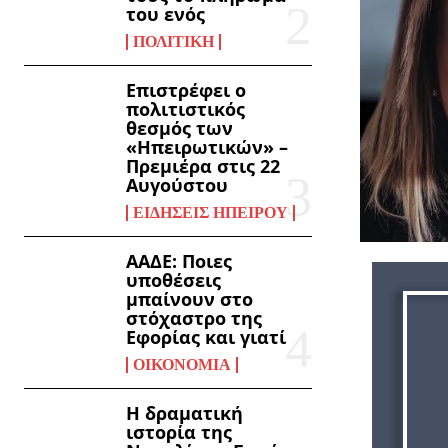
του ενός
ΠΟΛΙΤΙΚΉ
Επιστρέφει ο
πολιτιστικός
θεσμός των
«Ηπειρωτικών» –
Πρεμιέρα στις 22
Αυγούστου
ΕΙΔΉΣΕΙΣ ΗΠΕΊΡΟΥ
ΑΑΔΕ: Ποιες
υποθέσεις
μπαίνουν στο
στόχαστρο της
Εφορίας και γιατί
ΟΙΚΟΝΟΜΊΑ
Η δραματική
ιστορία της