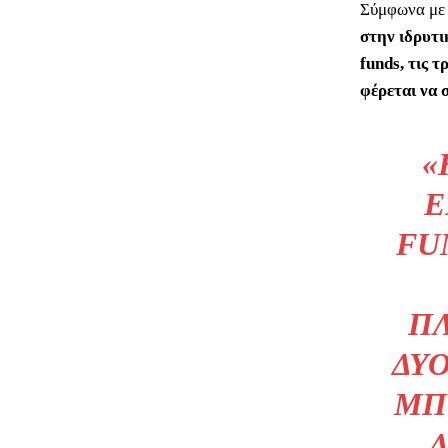
Σύμφωνα με 
στην ιδρυτι
funds, τις 
φέρεται να 
«
Ε
FU
ΠΛ
ΔΎΟ
ΜΠ
Δ