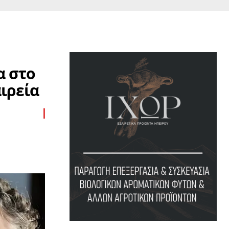
α στο
αιρεία