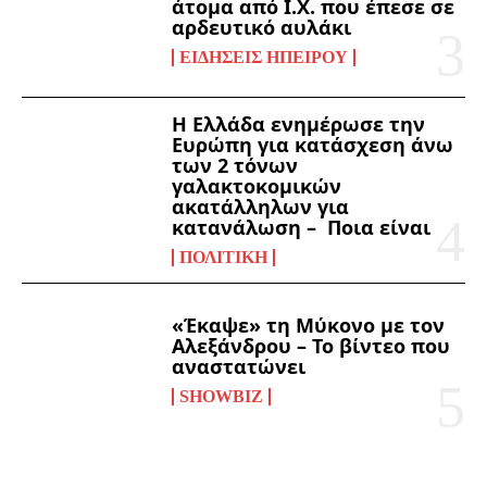
άτομα από Ι.Χ. που έπεσε σε
αρδευτικό αυλάκι
ΕΙΔΉΣΕΙΣ ΗΠΕΊΡΟΥ
Η Ελλάδα ενημέρωσε την
Ευρώπη για κατάσχεση άνω
των 2 τόνων
γαλακτοκομικών
ακατάλληλων για
κατανάλωση – Ποια είναι
ΠΟΛΙΤΙΚΉ
«Έκαψε» τη Μύκονο με τον
Αλεξάνδρου – Το βίντεο που
αναστατώνει
SHOWBIZ