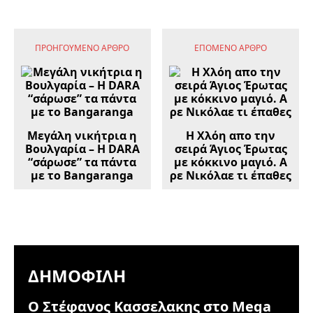
ΠΡΟΗΓΟΎΜΕΝΟ ΆΡΘΡΟ
ΕΠΌΜΕΝΟ ΆΡΘΡΟ
Μεγάλη νικήτρια η
Η Χλόη απο την
Βουλγαρία – Η DARA
σειρά Άγιος Έρωτας
“σάρωσε” τα πάντα
με κόκκινο μαγιό. Α
με το Bangaranga
ρε Νικόλαε τι έπαθες
ΔΗΜΟΦΙΛΉ
Ο Στέφανος Κασσελακης στο Mega