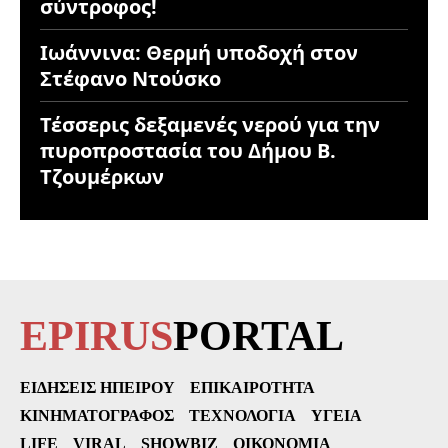
σύντροφος!
Ιωάννινα: Θερμή υποδοχή στον
Στέφανο Ντούσκο
Τέσσερις δεξαμενές νερού για την
πυροπροστασία του Δήμου Β.
Τζουμέρκων
EPIRUS
PORTAL
ΕΙΔΉΣΕΙΣ ΗΠΕΊΡΟΥ
ΕΠΙΚΑΙΡΌΤΗΤΑ
ΚΙΝΗΜΑΤΟΓΡΆΦΟΣ
ΤΕΧΝΟΛΟΓΊΑ
ΥΓΕΊΑ
LIFE
VIRAL
SHOWBIZ
ΟΙΚΟΝΟΜΊΑ