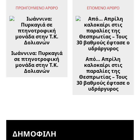
ΠΡΟΗΓΟΎΜΕΝΟ ΆΡΘΡΟ
ΕΠΌΜΕΝΟ ΆΡΘΡΟ
Ιωάννινα: Πυρκαγιά
σε πτηνοτροφική
Από… Απρίλη
μονάδα στην Τ.Κ.
καλοκαίρι στις
Δολιανών
παραλίες της
Θεσπρωτίας – Τους
30 βαθμούς έφτασε ο
υδράργυρος
ΔΗΜΟΦΙΛΉ