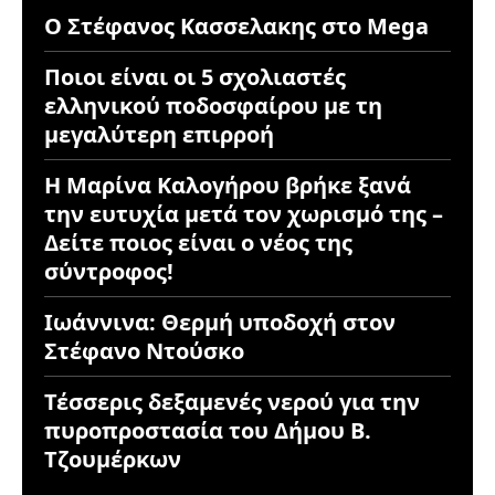
Ο Στέφανος Κασσελακης στο Mega
Ποιοι είναι οι 5 σχολιαστές
ελληνικού ποδοσφαίρου με τη
μεγαλύτερη επιρροή
Η Μαρίνα Καλογήρου βρήκε ξανά
την ευτυχία μετά τον χωρισμό της –
Δείτε ποιος είναι ο νέος της
σύντροφος!
Ιωάννινα: Θερμή υποδοχή στον
Στέφανο Ντούσκο
Τέσσερις δεξαμενές νερού για την
πυροπροστασία του Δήμου Β.
Τζουμέρκων