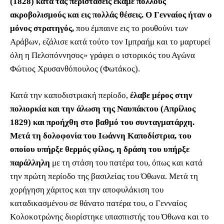
(1828) κατά τας περιστάσεις έκαμε πολλούς
ακροβολισμούς και εις πολλάς θέσεις. Ο Γενναίος ήταν ο
μόνος στρατηγός,
που έμπαινε εις το ρουθούνι των
Αράβων, εζάλισε κατά τούτο τον Ιμπραήμ και το μαρτυρεί
όλη η Πελοπόννησος» γράφει ο ιστορικός του Αγώνα
Φώτιος Χρυσανθόπουλος (Φωτάκος).
Κατά την καποδιστριακή περίοδο,
έλαβε μέρος στην
πολιορκία και την άλωση της Ναυπάκτου (Απρίλιος
1829) και προήχθη στο βαθμό του συνταγματάρχη.
Μετά τη δολοφονία του Ιωάννη Καποδίστρια, του
οποίου υπήρξε θερμός φίλος, η δράση του υπήρξε
παράλληλη
με τη στάση του πατέρα του, όπως και κατά
την πρώτη περίοδο της βασιλείας του Όθωνα. Μετά τη
χορήγηση χάριτος και την αποφυλάκιση του
καταδικασμένου σε θάνατο πατέρα του, ο Γενναίος
Κολοκοτρώνης διορίστηκε υπασπιστής του Όθωνα και το