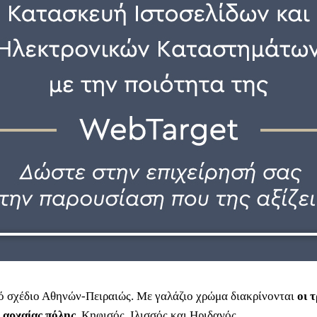
 σχέδιο Αθηνών-Πειραιώς. Με γαλάζιο χρώμα διακρίνονται
οι τ
 αρχαίας πόλης
, Κηφισός, Ιλισσός και Ηριδανός.