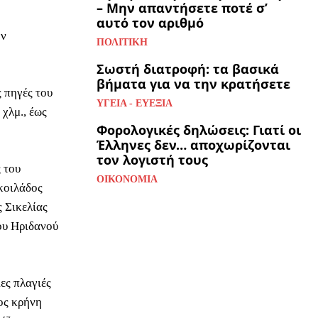
– Μην απαντήσετε ποτέ σ’
αυτό τον αριθμό
ην
ΠΟΛΙΤΙΚΉ
Σωστή διατροφή: τα βασικά
βήματα για να την κρατήσετε
ις πηγές του
ΥΓΕΊΑ - ΕΥΕΞΊΑ
 χλμ., έως
Φορολογικές δηλώσεις: Γιατί οι
Έλληνες δεν… αποχωρίζονται
τον λογιστή τους
ς του
ΟΙΚΟΝΟΜΊΑ
κοιλάδος
 Σικελίας
του Ηριδανού
ιες πλαγιές
ος κρήνη