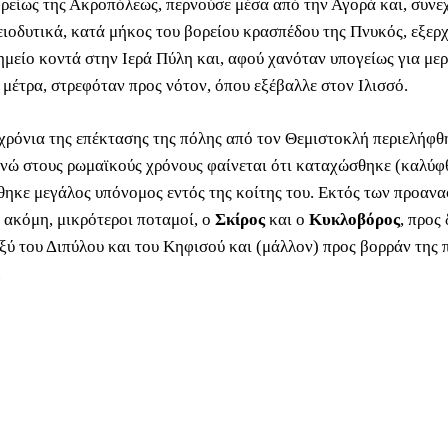
ρείως της Ακροπόλεως, περνούσε μέσα από την Αγορά και, συνεχ
ειοδυτικά, κατά μήκος του βορείου κρασπέδου της Πνυκός, εξερ
ημείο κοντά στην Ιερά Πύλη και, αφού χανόταν υπογείως για μερ
 μέτρα, στρεφόταν προς νότον, όπου εξέβαλλε στον Ιλισσό.
χρόνια της επέκτασης της πόλης από τον Θεμιστοκλή περιελήφθ
 ενώ στους ρωμαϊκούς χρόνους φαίνεται ότι καταχώσθηκε (καλύφ
ηκε μεγάλος υπόνομος εντός της κοίτης του. Εκτός των προανα
 ακόμη, μικρότεροι ποταμοί, ο
Σκίρος
και ο
Κυκλοβόρος
, προς
ξύ του Διπύλου και του Κηφισού και (μάλλον) προς βορράν της 
.