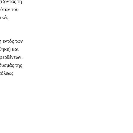
ίζοντας τη
χόταν του
ικές
η εντός των
θηκε) και
φερθέντων,
 δυσμάς της
πόλεως