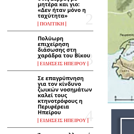
μητέρα και γιο:
«Δεν ήταν μόνο η
ταχύτητα»
ΠΟΛΙΤΙΚΉ
Πολύωρη
επιχείρηση
διάσωσης στη
χαράδρα του Βίκου
ΕΙΔΉΣΕΙΣ ΗΠΕΊΡΟΥ
Σε επαγρύπνηση
για τον κίνδυνο
ζωικών νοσημάτων
καλεί τους
κτηνοτρόφους η
Περιφέρεια
Ηπείρου
ΕΙΔΉΣΕΙΣ ΗΠΕΊΡΟΥ