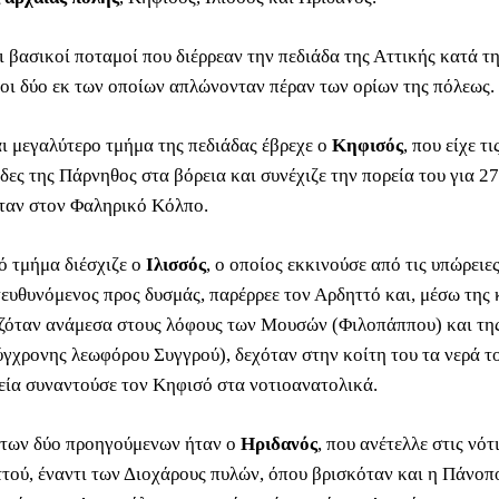
ι βασικοί ποταμοί που διέρρεαν την πεδιάδα της Αττικής κατά τ
 οι δύο εκ των οποίων απλώνονταν πέραν των ορίων της πόλεως.
αι μεγαλύτερο τμήμα της πεδιάδας έβρεχε ο
Κηφισός
, που είχε τ
ες της Πάρνηθος στα βόρεια και συνέχιζε την πορεία του για 27
ταν στον Φαληρικό Kόλπο.
ό τμήμα διέσχιζε ο
Ιλισσός
, ο οποίος εκκινούσε από τις υπώρειε
ευθυνόμενος προς δυσμάς, παρέρρεε τον Αρδηττό και, μέσω της 
ζόταν ανάμεσα στους λόφους των Μουσών (Φιλοπάππου) και της
σύγχρονης λεωφόρου Συγγρού), δεχόταν στην κοίτη του τα νερά 
χεία συναντούσε τον Κηφισό στα νοτιοανατολικά.
των δύο προηγούμενων ήταν ο
Ηριδανός
, που ανέτελλε στις νότ
τού, έναντι των Διοχάρους πυλών, όπου βρισκόταν και η Πάνοπ