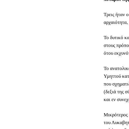
Τρεις ήταν ο
αρχαιότητα,
Το δυτικό κ
στους πρόποδ
ότου εκχυνό
Το ανατολικ
Υμηττού κατ
που σχηματι
(δεξιά της 
και εν συνε
Μικρότερος 
του Λυκαβητ