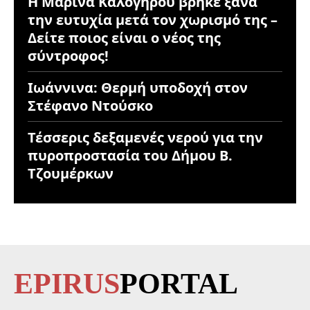
Η Μαρίνα Καλογήρου βρήκε ξανά
την ευτυχία μετά τον χωρισμό της –
Δείτε ποιος είναι ο νέος της
σύντροφος!
Ιωάννινα: Θερμή υποδοχή στον
Στέφανο Ντούσκο
Τέσσερις δεξαμενές νερού για την
πυροπροστασία του Δήμου Β.
Τζουμέρκων
EPIRUS
PORTAL