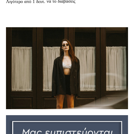
να το διαβάσεις
Λιγότερο από 1
δευτ.