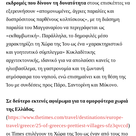
εκδρομές που δίνουν τη δυνατότητα
στους επισκέπτες να
εξερευνήσουν «απομονωμένες, άγριες παραλίες και
δυσπρόσιτους παρθένους κολπίσκους», με τη διάσημη
παραλία του Μαγγαναρίου να περιγράφεται ως
«εκθαμβωτική». Παράλληλα, το δημοφιλές μέσο
χαρακτηρίζει τη Χώρα της Ίου ως ένα «χαρακτηριστικό
και γοητευτικό σύμπλεγμα» Κυκλαδίτικης
αρχιτεκτονικής, ιδανικό για να απολαύσει κανείς το
ηλιοβασίλεμα, τη γαστρονομία και τη ζωντανή
ατμόσφαιρα του νησιού, ενώ επισημαίνει και τη θέση της
Ίου με συνδέσεις προς Πάρο, Σαντορίνη και Μύκονο.
Σε δεύτερο εκτενές αφιέρωμα για τα ομορφότερα χωριά
της Ελλάδας
,
(
https://www.thetimes.com/travel/destinations/europe-
travel/greece/25-of-greeces-prettiest-villages-sfz3qvccd
)
οι Times επιλέγουν τη Χώρα της Ίου ως έναν από τους πιο