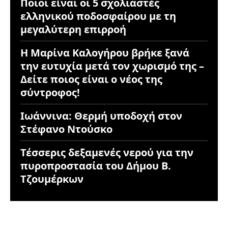
Ποιοι είναι οι 5 σχολιαστές
ελληνικού ποδοσφαίρου με τη
μεγαλύτερη επιρροή
Η Μαρίνα Καλογήρου βρήκε ξανά
την ευτυχία μετά τον χωρισμό της –
Δείτε ποιος είναι ο νέος της
σύντροφος!
Ιωάννινα: Θερμή υποδοχή στον
Στέφανο Ντούσκο
Τέσσερις δεξαμενές νερού για την
πυροπροστασία του Δήμου Β.
Τζουμέρκων