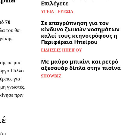
Επιλέγετε
ΥΓΕΊΑ - ΕΥΕΞΊΑ
από
70
Σε επαγρύπνηση για τον
κίνδυνο ζωικών νοσημάτων
λα του θα
καλεί τους κτηνοτρόφους η
ηνικής
Περιφέρεια Ηπείρου
ΕΙΔΉΣΕΙΣ ΗΠΕΊΡΟΥ
Με μαύρο μπικίνι και ρετρό
τής σε μια
αξεσουάρ δίπλα στην πισίνα
ιώργο Γάλλο
SHOWBIZ
ρειες για
όμη γνωστές.
κίνησε πριν
τέ
ότι