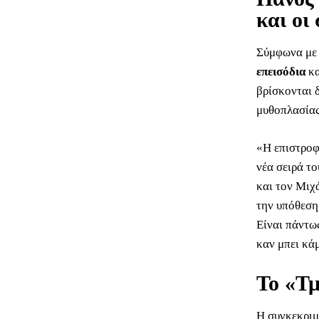
και οι
Σύμφωνα με 
επεισόδια
κα
βρίσκονται δ
μυθοπλασίας
«Η επιστροφ
νέα σειρά τ
και τον Μιχ
την υπόθεση,
Είναι πάντω
καν μπει κά
Το «Τμ
Η συγκεκριμ