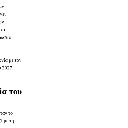
αν
νει
τον
ηστο
ίωσε ο
ωνία με τον
υ 2027
ία του
ταν το
ί με τη