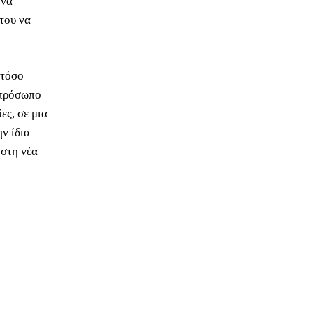
 να
του να
 τόσο
α πρόσωπο
ες, σε μια
ν ίδια
 στη νέα