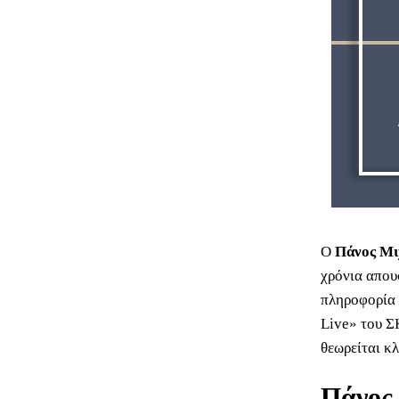
Ο
Πάνος Μι
χρόνια απουσ
πληροφορία
Live» του Σ
θεωρείται κ
Πάνος 