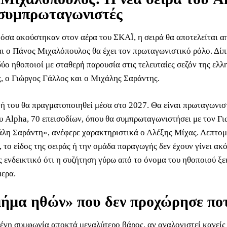
 συμπρωταγωνιστές
όσα ακούστηκαν στον αέρα του ΣΚΑΪ, η σειρά θα αποτελείται 
ι ο Πάνος Μιχαλόπουλος θα έχει τον πρωταγωνιστικό ρόλο. Δίπ
ύο ηθοποιοί με σταθερή παρουσία στις τελευταίες σεζόν της ελλ
, ο Γιώργος Γάλλος και ο Μιχάλης Σαράντης.
ή του θα πραγματοποιηθεί μέσα στο 2027. Θα είναι πρωταγωνισ
ου Alpha, 70 επεισοδίων, όπου θα συμπρωταγωνιστήσει με τον Γ
άλη Σαράντη», ανέφερε χαρακτηριστικά ο Αλέξης Μίχας. Λεπτομέ
 το είδος της σειράς ή την ομάδα παραγωγής δεν έχουν γίνει ακ
ς ενδεικτικό ότι η συζήτηση γύρω από το όνομα του ηθοποιού ξε
μερα.
ήμα ηθών» που δεν προχώρησε πο
ένη συμφωνία αποκτά μεγαλύτερο βάρος, αν αναλογιστεί κανείς 