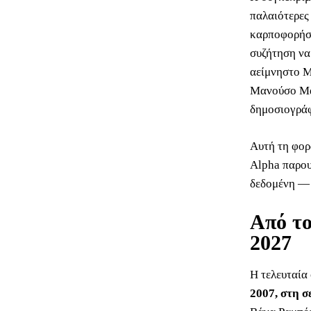
παλαιότερες
καρποφορήσει
συζήτηση να
αείμνηστο Μ
Μανούσο Μαν
δημοσιογρά
Αυτή τη φορ
Alpha παρου
δεδομένη — 
Από τ
2027
Η τελευταία
2007, στη 