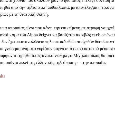
α. Στα χρόνια που ακολούθησαν, ο ηθοποιός επέλεξε συνειδητά
ιηθεί από την τηλεοπτική μυθοπλασία, με αποτέλεσμα η εικόνα 
ρίως με τη θεατρική σκηνή.
εια απουσίας είναι που κάνει την επικείμενη επιστροφή να ηχεί
ποντάρισμα του Alpha δείχνει να βασίζεται ακριβώς εκεί: σε έν
 δεν έχει «καταναλώσει» τηλεοπτικά εδώ και σχεδόν δύο δεκαετί
τα γνώριμα ονόματα γυρίζουν συχνά από σειρά σε σειρά μέσα στη
 συμφωνία τηρηθεί όπως ανακοινώθηκε, ο Μιχαλόπουλος θα μπει
 πιο σπάνιο asset της ελληνικής τηλεόρασης — την απουσία.
aks