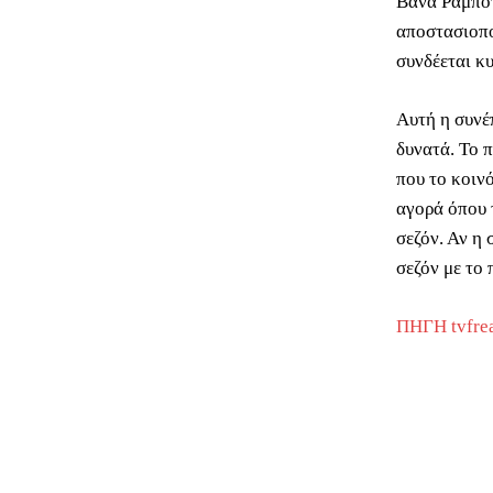
Βάνα Ραμπότ
αποστασιοπο
συνδέεται κυ
Αυτή η συνέπ
δυνατά. Το 
που το κοινό
αγορά όπου 
σεζόν. Αν η
σεζόν με το
ΠΗΓΗ tvfre