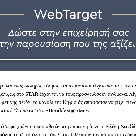
 είναι ένας σκληρός κόσμος και αν κάποιοι είχαν ακόμα ψευδαισ
ξελίξεις στο
STAR
έρχονται να τους προσγειώσουν ανώμαλα. Λίγ
 φετινής σεζόν, το κανάλι της Κηφισιάς αποφάσισε να ρίξει τίτλ
ιστικό “λουκέτο” στο «
Breakfast@Star
».
τέσσερα χρόνια προσπαθειών στην πρωινή ζώνη, η
Ελένη Χατζί
αύλου
(μαζί με όλο το πάνελ τους) βλέπουν την πόρτα της εξόδο