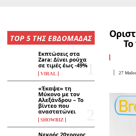
Οριστ
TOP 5 ΤΗΣ ΕΒΔΟΜΑΔΑΣ
Το
Εκπτώσεις στα
Zara: Δίνει ρούχα
σε τιμές έως -49%
27 Μαΐο
VIRAL
«Έκαψε» τη
Μύκονο με τον
Αλεξάνδρου – Το
βίντεο που
αναστατώνει
SHOWBIZ
Νεκρός 20χρονος