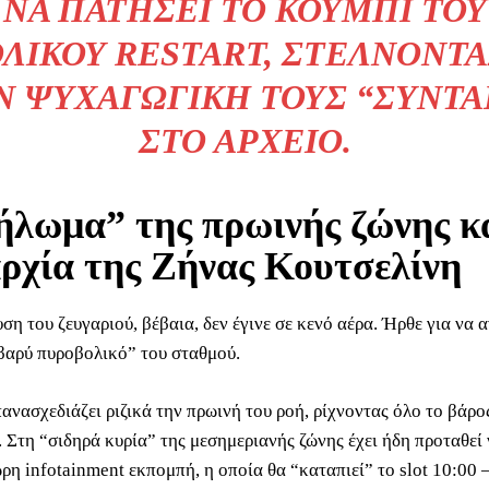
ΝΑ ΠΑΤΉΣΕΙ ΤΟ ΚΟΥΜΠΊ ΤΟΥ
ΛΙΚΟΎ RESTART, ΣΤΈΛΝΟΝΤ
Ν ΨΥΧΑΓΩΓΙΚΉ ΤΟΥΣ “ΣΥΝΤΑ
ΣΤΟ ΑΡΧΕΊΟ.
ήλωμα” της πρωινής ζώνης κ
ρχία της Ζήνας Κουτσελίνη
η του ζευγαριού, βέβαια, δεν έγινε σε κενό αέρα. Ήρθε για να α
βαρύ πυροβολικό” του σταθμού.
πανασχεδιάζει ριζικά την πρωινή του ροή, ρίχνοντας όλο το βάρ
. Στη “σιδηρά κυρία” της μεσημεριανής ζώνης έχει ήδη προταθεί
ωρη infotainment εκπομπή, η οποία θα “καταπιεί” το slot 10:00 