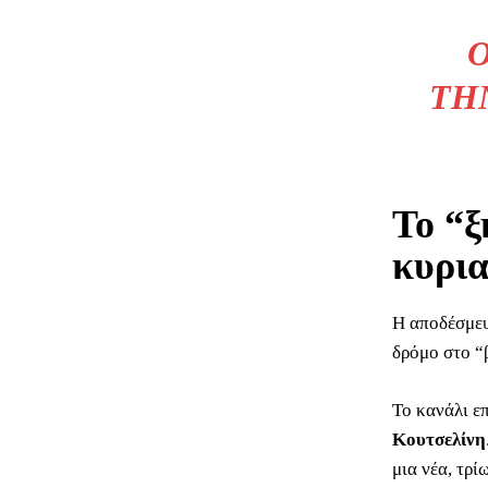
Ο
ΤΗ
Το “ξ
κυρια
Η αποδέσμευσ
δρόμο στο “
Το κανάλι ε
Κουτσελίνη
μια νέα, τρί