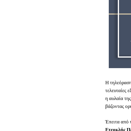
Η τηλεόραση
τελευταίες ε
η αυλαία της
βάζοντας ορ
Έπειτα από 
Ετεοκλής Π