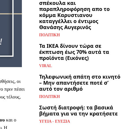
σπέκουλα και
παραπληροφόρηση απο το
κόμμα Καρυστιανου
καταγγέλλει ο έντιμος
Θανάσης Αυγερινός
ΠΟΛΙΤΙΚΉ
Τα ΙΚΕΑ δίνουν τώρα σε
έκπτωση έως 70% αυτά τα
προϊόντα (Εικόνες)
VIRAL
Τηλεφωνική απάτη στο κινητό
θήσεις, οι
– Μην απαντήσετε ποτέ σ’
αυτό τον αριθμό
ο πριν πέσει
ους τέλους,
ΠΟΛΙΤΙΚΉ
Σωστή διατροφή: τα βασικά
βήματα για να την κρατήσετε
δου
και ο
ΥΓΕΊΑ - ΕΥΕΞΊΑ
υ. Η