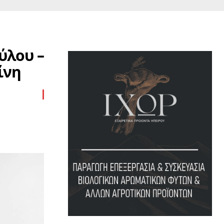
ύλου –
ίνη